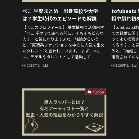
ぺこ 学歴まとめ｜出身高校や大学
tofubea
は？学生時代のエピソードも解説
相や馴れ初
【ぺこのプロフィール】 基本情報と活動内容
【tofubea
「ぺこ 学歴って調べる前に、そもそもどんな
での結婚に関する
人？」と気になりますよね。結論からいう
ってよく検索
と、“原宿系ファッションを中心に人気を集め
てるの？」と
たタレント”と言われています。 まず、ぺこ
うと、“結婚し
は、モデルやタレントとして活動して...
確認されていない
2026年5月1日
2026年5月1日
hiphop