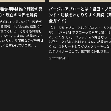
ts 結婚相手は誰？結婚の真
バージルアブローとは？経歴・ブ
め・現在の関係を解説
ンド・功績をわかりやすく解説【
全ガイド】
tsは結婚しているのか？】 現時点
情報 「tofubeats 結婚相手
【バージルアブローとは？プロフィールと
されてるけど、そもそも結婚し
歴】 「バージルアブローって名前は聞くけ
気になりますよね。結論からい
ど、どんな人？」 ファッション好きなら一
ているという明確な公式発表は
は見たことがある名前ですよね。結論から
”と言われています。...
うと、ストリートとラグジュアリーをつな
たデザイナーとして、世界的に評価され...
2026年5月1日