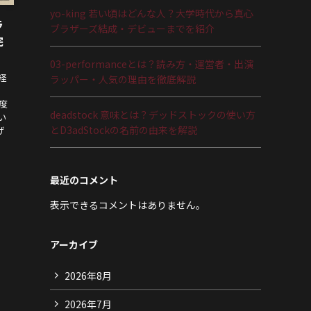
yo-king 若い頃はどんな人？大学時代から真心
ラ
ブラザーズ結成・デビューまでを紹介
完
03-performanceとは？読み方・運営者・出演
経
ラッパー・人気の理由を徹底解説
度
deadstock 意味とは？デッドストックの使い方
い
とD3adStockの名前の由来を解説
げ
最近のコメント
表示できるコメントはありません。
アーカイブ
2026年8月
2026年7月