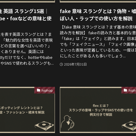
 英語 スラング15選｜
fake 意味 スラングとは？偽物・
babe・foxなどの意味と使
ぽい人・ラップでの使い方を解説
【fake 意味 スラングとは？まず基本の意
読み方を解説】 fakeの読み方と基本的な
性を表す英語スラングとは？ま
「fake」は「フェイク」と読みます。日本
 「魅力的な女性を英語で表現
でも「フェイクニュース」「フェイク画像
、どの言葉を選べばいいの？」
といった表現が定着しているため、一度は
なくありません。英語には
にしたことがある人も多いでしょう...
rettyだけでなく、hottieやbabe
SNSで使われるスラングも...
2026年7月31日
hiphop
hiph