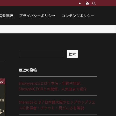
営者情報
プライバシーポリシー
コンテンツポリシー
検索
最近の投稿
op
showyrenzoとは？本名・年齢や経歴、
ShowyVICTORとの関係、人気曲まで紹介
thehopeとは？日本最大級のヒップホップフェ
スの出演者・チケット・見どころを解説