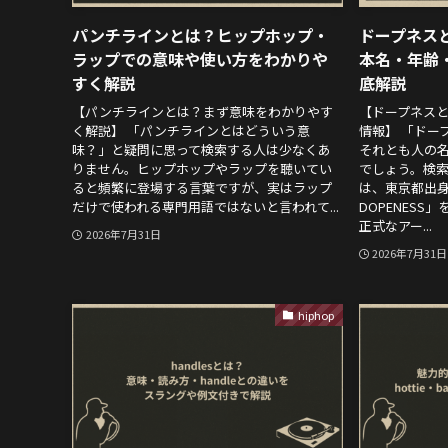
パンチラインとは？ヒップホップ・
ドープネスと
ラップでの意味や使い方をわかりや
本名・年齢
すく解説
底解説
【パンチラインとは？まず意味をわかりやす
【ドープネス
く解説】 「パンチラインとはどういう意
情報】 「ドー
味？」と疑問に思って検索する人は少なくあ
それとも人の
りません。ヒップホップやラップを聴いてい
でしょう。検
ると頻繁に登場する言葉ですが、実はラップ
は、東京都出
だけで使われる専門用語ではないと言われて...
DOPENES
正式なアー...
2026年7月31日
2026年7月31日
hiphop