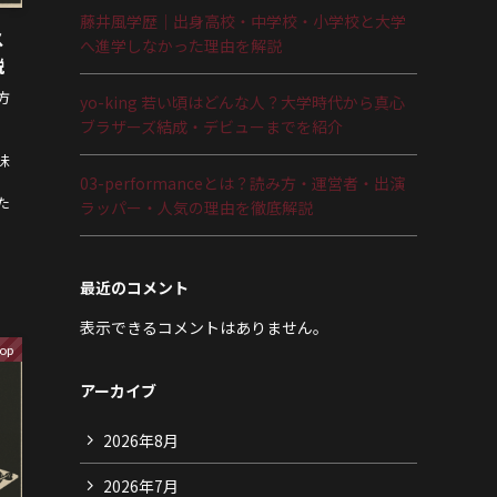
藤井風学歴｜出身高校・中学校・小学校と大学
ス
へ進学しなかった理由を解説
説
方
yo-king 若い頃はどんな人？大学時代から真心
」
ブラザーズ結成・デビューまでを紹介
味
03-performanceとは？読み方・運営者・出演
た
ラッパー・人気の理由を徹底解説
最近のコメント
表示できるコメントはありません。
op
アーカイブ
2026年8月
2026年7月