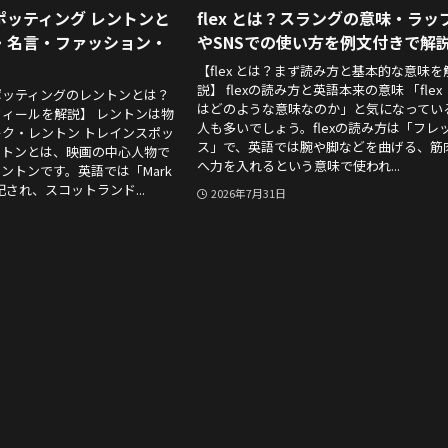
ポッティング レントンと
flex とは？スラングの意味・ラッ
・名言・ファッション・
やSNSでの使い方を例文付きで解
【flex とは？まず読み方と基本的な意味を
説】 flexの読み方と英語本来の意味 「flex
ポッティングのレントンとは？
はどのような意味なのか」と気になってい
ィールを解説】 レントンは物
人も多いでしょう。flexの読み方は「フレ
ク・レントン トレインスポッ
ス」で、英語では腕や脚などを曲げる、筋
ントンとは、映画の中心人物で
へ力を入れるという意味で使われ...
ントンです。英語では「Mark
表記され、スコットランド...
2026年7月31日