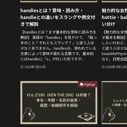
handlesとは？意味・読み方・
魅力的な女性
handleとの違いをスラングや例文付
hottie・
きで解説
い分け
【handlesとは？まず基本的な意味と読み方を
【魅力的な女
解説】 英語の「handles」を見かけて、「取っ
ず基本を解説】
手のこと？それともスラング？」と迷う人は
したいけれど
少なくありません。handlesは、使われている
と迷う人は少
文章によって意味が変わる言葉です。基本的
beautifulやp
にはhandleに「s」が付いた形ですが...
など、日常会話や
2026年7月31日
2026年7月31日
hiphop