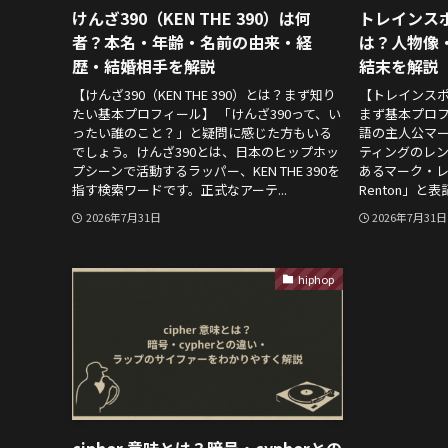
けんざ390（KEN THE 390）は何
トレインス
者？本名・年齢・名前の由来・経
は？人物像
歴・結婚相手を解説
結末を解説
【けんざ390（KEN THE 390）とは？まず知り
【トレインス
たい基本プロフィール】 「けんざ390って、い
まず基本プロフ
ったい誰のこと？」と疑問に感じた方もいる
語の主人公マー
でしょう。けんざ390とは、日本のヒップホッ
ティングのレ
プシーンで活動するラッパー、KEN THE 390を
あるマーク・レ
指す検索ワードです。正式なアーテ...
Renton」と
2026年7月31日
2026年7月31日
hiphop