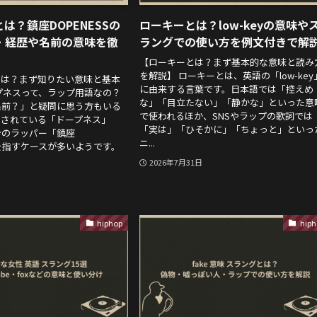
は？鎮座DOPENESSの
ローキーとは？low-keyの意味や
・経歴や名前の意味を徹
ラングでの使い方を例文付きで解
【ローキーとは？まず基本的な意味と読み
を解説】 ローキーとは、英語の「low-key
とは？まず知りたい意味と基本
に由来する言葉です。日本語では「控えめ
プネスって、ラップ用語なの？
な」「目立たない」「静かな」といった意
名前？」と疑問に思う方もいる
で使われるほか、SNSやラップの歌詞では
索されている「ドープネス」
「実は」「ひそかに」「ちょっと」といっ
身のラッパー「鎮座
ニ...
S」を指すケースが多いようです。
2026年7月31日
hiphop
hiph