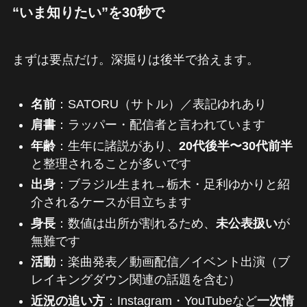
“いま知りたい”を30秒で
まずは要点だけ。深掘りは後半で拾えます。
名前
：SATORU（サトル）／表記ゆれあり
肩書
：ラッパー・配信者と言われています
年齢
：生年に諸説があり、
20代後半〜30代前半
と整理されることが多いです
出身
：ブラジル生まれ→栃木・足利ゆかりと紹
介されるケースが目立ちます
身長
：数値は出所が割れるため、
未公表扱い
が
無難です
活動
：楽曲発表／動画配信／イベント出演（ブ
レイキングダウン関連の話題を含む）
近況の追い方
：Instagram・YouTubeなど
一次情