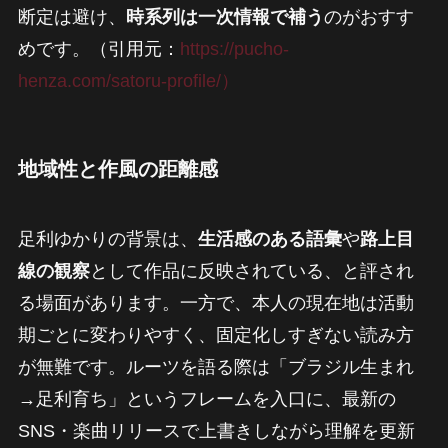
断定は避け、
時系列は一次情報で補う
のがおすす
めです。（引用元：
https://pucho-
henza.com/satoru-profile/）
地域性と作風の距離感
足利ゆかりの背景は、
生活感のある語彙
や
路上目
線の観察
として作品に反映されている、と評され
る場面があります。一方で、本人の現在地は活動
期ごとに変わりやすく、固定化しすぎない読み方
が無難です。ルーツを語る際は「ブラジル生まれ
→足利育ち」というフレームを入口に、最新の
SNS・楽曲リリースで上書きしながら理解を更新