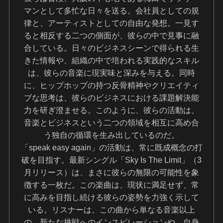
マンとして多忙な日々を送る。会社員としての規
律と、アーティストとしての自由な発想。一見す
ると相反する二つの側面が、彼らの中で見事に融
合している。日々のビジネスシーンで得られる生
きた情報や、組織の中で培われる実践的なスキル
は、彼らの音楽に現実味と深みを与える。同時
に、ヒップホップの持つ反骨精神やクリエイティ
ブな思考は、彼らのビジネスにおける課題解決能
力を研ぎ澄ませる。このように、彼らの活動は、
音楽とビジネスという二つの領域を相互に高め合
う独自の循環を生み出しているのだ。
「speak easy again」の活動は、常に既成概念の打
破を目指す。最新シングル「Sky Is The Limit」（3
月リリース）は、まさに彼らの無限の可能性を象
徴する一枚だ。この楽曲は、現状に満足せず、常
に高みを目指し続ける彼らの姿勢を力強く示して
いる。リスナーは、この曲から単なる音楽以上
の、新たな挑戦へのインスピレーションや、自身