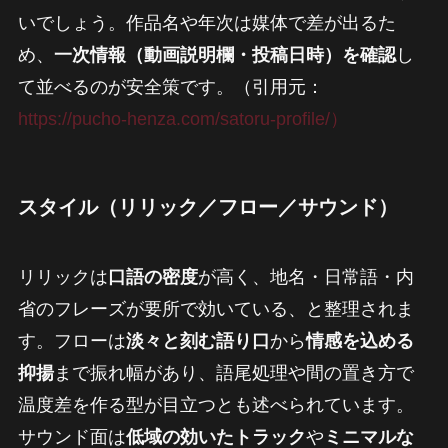
いでしょう。作品名や年次は媒体で差が出るた
め、
一次情報（動画説明欄・投稿日時）を確認
し
て並べるのが安全策です。（引用元：
https://pucho-henza.com/satoru-profile/）
スタイル（リリック／フロー／サウンド）
リリックは
口語の密度
が高く、地名・日常語・内
省のフレーズが要所で効いている、と整理されま
す。フローは
淡々と刻む語り口
から
情感を込める
抑揚
まで振れ幅があり、語尾処理や間の置き方で
温度差を作る型が目立つとも述べられています。
サウンド面は
低域の効いたトラック
や
ミニマルな