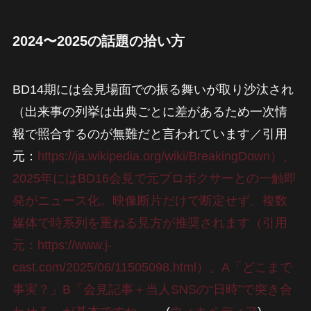
2024〜2025の話題の拾い方
BD14期には会見場面での振る舞いが取り沙汰され
（出来事の列挙は出典ごとに差があるため一次情
報で照合するのが無難だと言われています／引用
元：
https://ja.wikipedia.org/wiki/BreakingDown）、
2025年にはBD16会見で元プロボクサーとの一触即
発がニュース化。映像断片だけで断定せず、複数
媒体で時系列を重ねる見方が推奨されます（引用
元：https://www.j-
cast.com/2025/06/11505098.html）。A「どこまで
事実？」B「会見記事＋当人SNSの“日時”で突き合