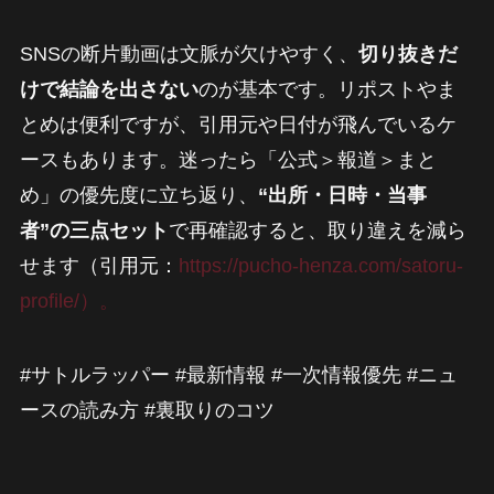
SNSの断片動画は文脈が欠けやすく、
切り抜きだ
けで結論を出さない
のが基本です。リポストやま
とめは便利ですが、引用元や日付が飛んでいるケ
ースもあります。迷ったら「公式＞報道＞まと
め」の優先度に立ち返り、
“出所・日時・当事
者”の三点セット
で再確認すると、取り違えを減ら
せます（引用元：
https://pucho-henza.com/satoru-
profile/）。
#サトルラッパー #最新情報 #一次情報優先 #ニュ
ースの読み方 #裏取りのコツ