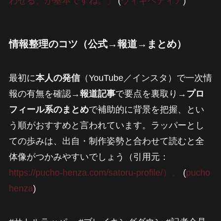
わせる、が基本ですね。」
(
ウィキペディア
)
情報整理のコツ（公式→報道→まとめ）
最初に
本人の発信
（YouTube／インスタ）で一次情
報の有無を確認→
報道記事
で要点を裏取り→
プロ
フィール系のまとめ
で補助的に背景を把握、とい
う順がおすすめと言われています。ラッパーとし
ての歩みは、出自・制作姿勢と合わせて読むと全
体像がつかみやすいでしょう（引用元：
https://pucho-henza.com/satoru-profile/）。
(
pucho
henza
)