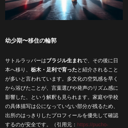
幼少期〜移住の輪郭
サトルラッパーは
ブラジル生まれ
で、その後に日
本へ移り、
栃木・足利で育った
と紹介されること
が多いと言われています。多文化の空気感を早く
から浴びたことが、言葉選びや発声のリズム感に
影響した、という解釈も見られます。家庭や学校
の具体描写は公になっていない部分が残るため、
出所のはっきりしたプロフィールを優先して確認
するのが安全です。（引用元：
https://pucho-