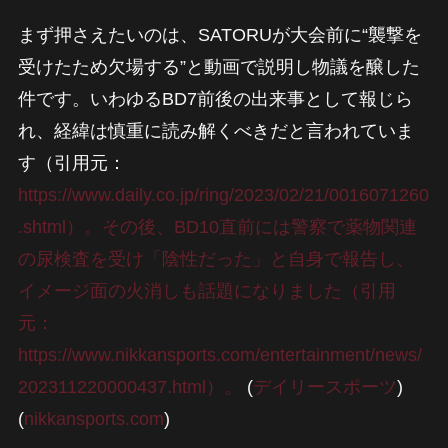
まず押さえたいのは、SATORUが大会前に“襲撃を
受けたため欠場する”と動画で説明し物議を醸した
件です。いわゆるBD7前後の出来事として報じら
れ、経緯は慎重に読み解くべきだと言われていま
す（引用元：
https://www.daily.co.jp/ring/2023/02/21/0016071260
.shtml）。その後、BD10直前には警察で薬物関連
の尿検査を受け「陰性だった」と自身で報告し、
イメージ面の火消しも話題になりました（引用
元：
https://www.nikkansports.com/entertainment/news/
202311220000437.html）。
(
デイリースポーツ
)
(
nikkansports.com
)