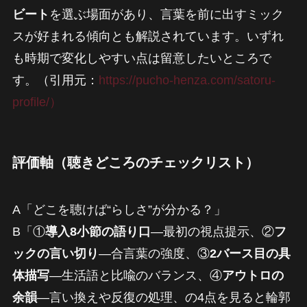
ビート
を選ぶ場面があり、言葉を前に出すミック
スが好まれる傾向とも解説されています。いずれ
も時期で変化しやすい点は留意したいところで
す。（引用元：
https://pucho-henza.com/satoru-
profile/）
評価軸（聴きどころのチェックリスト）
A「どこを聴けば“らしさ”が分かる？」
B「①
導入8小節の語り口
—最初の視点提示、②
フ
ックの言い切り
—合言葉の強度、③
2バース目の具
体描写
—生活語と比喩のバランス、④
アウトロの
余韻
—言い換えや反復の処理、の4点を見ると輪郭