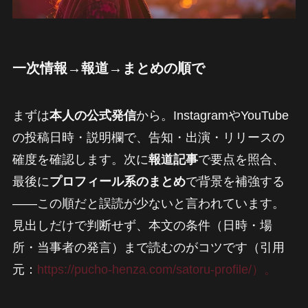
一次情報→報道→まとめの順で
まずは
本人の公式発信
から。InstagramやYouTube
の投稿日時・説明欄で、告知・出演・リリースの
確度を確認します。次に
報道記事
で要点を照合、
最後に
プロフィール系のまとめ
で背景を補強する
――この順だと誤読が少ないと言われています。
見出しだけで判断せず、本文の条件（日時・場
所・当事者の発言）まで読むのがコツです（引用
元：
https://pucho-henza.com/satoru-profile/）。