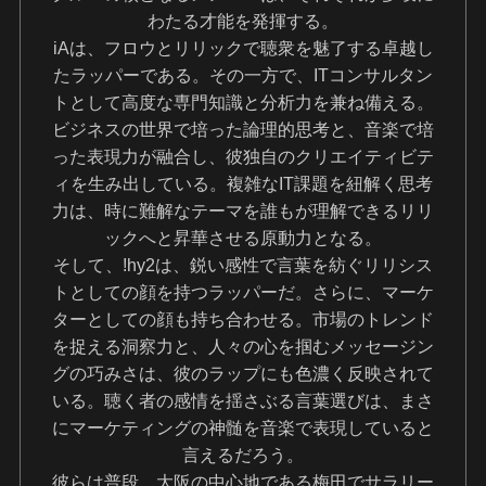
わたる才能を発揮する。
iAは、フロウとリリックで聴衆を魅了する卓越し
たラッパーである。その一方で、ITコンサルタン
トとして高度な専門知識と分析力を兼ね備える。
ビジネスの世界で培った論理的思考と、音楽で培
った表現力が融合し、彼独自のクリエイティビテ
ィを生み出している。複雑なIT課題を紐解く思考
力は、時に難解なテーマを誰もが理解できるリリ
ックへと昇華させる原動力となる。
そして、!hy2は、鋭い感性で言葉を紡ぐリリシス
トとしての顔を持つラッパーだ。さらに、マーケ
ターとしての顔も持ち合わせる。市場のトレンド
を捉える洞察力と、人々の心を掴むメッセージン
グの巧みさは、彼のラップにも色濃く反映されて
いる。聴く者の感情を揺さぶる言葉選びは、まさ
にマーケティングの神髄を音楽で表現していると
言えるだろう。
彼らは普段、大阪の中心地である梅田でサラリー