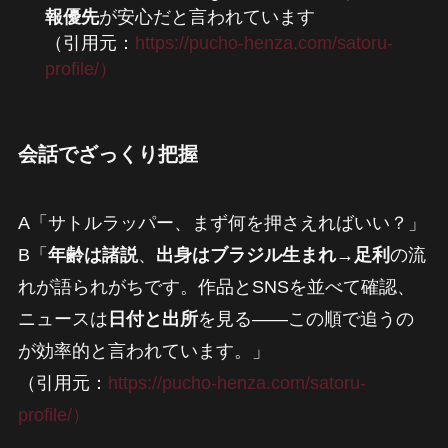
報優先
が安心だと言われています
（引用元：
https://pucho-henza.com/satoru-
profile/）
会話でざっくり把握
A「サトルラッパー、まず何を押さえればいい？」
B「
年齢は諸説
、
出身はブラジル生まれ→足利
の流
れが語られがちです。作品とSNSを並べて確認、
ニュースは
日付と出所
を見る――この順で追うの
が効率的と言われています。」
（引用元：
https://pucho-henza.com/satoru-
profile/）