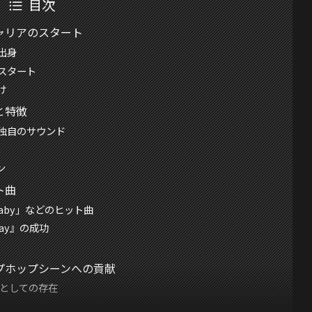
目次
ャリアのスタート
出身
スタート
け
と特徴
独自のサウンド
ン
ト曲
y Baby」などのヒット曲
 Say』の成功
プホップシーンへの貢献
星としての存在