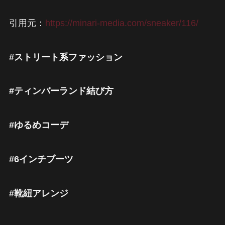
引用元：
https://minari-media.com/sneaker/116/
#ストリート系ファッション
#ティンバーランド結び方
#ゆるめコーデ
#6インチブーツ
#靴紐アレンジ