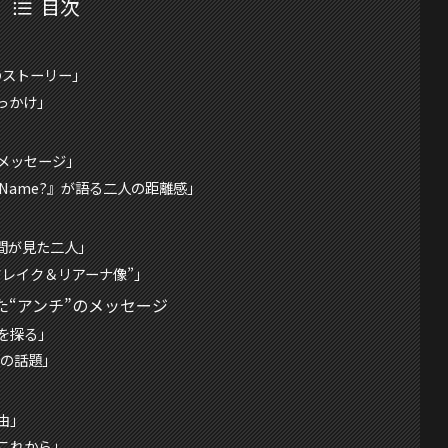
目次
のストーリー」
っかけ」
メッセージ」
 My Name?』が語る二人の距離感」
間が見た二人」
ドレイク＆リアーナ像”」
められた“アンチ”のメッセージ
を探る」
去の話題」
由」
これから」