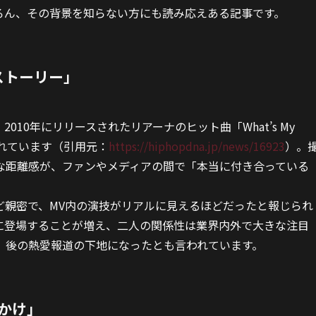
ろん、その背景を知らない方にも読み応えある記事です。
ストーリー」
10年にリリースされたリアーナのヒット曲「What’s My
われています（引用元：
https://hiphopdna.jp/news/16923
）。
な距離感が、ファンやメディアの間で「本当に付き合っている
ど親密で、MV内の演技がリアルに見えるほどだったと報じられ
に登場することが増え、二人の関係性は業界内外で大きな注目
、後の熱愛報道の下地になったとも言われています。
かけ」