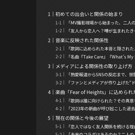
初めての出会いと関係の始まり
「MV撮影現場から始まった、二人
「友人から恋人へ？噂が生まれたき
音楽に反映された関係性
「歌詞に込められた本音と隠された
「名曲『Take Care』『What’s
メディアによる関係性の取り上げ方
「熱愛報道からSNSの反応まで、世
「ファンとメディアが作り上げた“
楽曲「Fear of Heights」に込
「歌詞は誰に向けられた？その真意
「2023年の新曲が呼び起こした過
現在の関係と今後の展望
「恋人ではなく友人関係を続ける理
「未来のコラボはあるのか？二人の