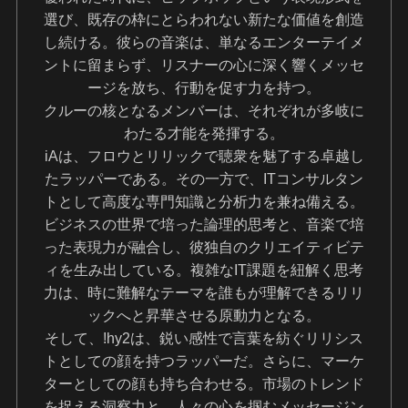
選び、既存の枠にとらわれない新たな価値を創造
し続ける。彼らの音楽は、単なるエンターテイメ
ントに留まらず、リスナーの心に深く響くメッセ
ージを放ち、行動を促す力を持つ。
クルーの核となるメンバーは、それぞれが多岐に
わたる才能を発揮する。
iAは、フロウとリリックで聴衆を魅了する卓越し
たラッパーである。その一方で、ITコンサルタン
トとして高度な専門知識と分析力を兼ね備える。
ビジネスの世界で培った論理的思考と、音楽で培
った表現力が融合し、彼独自のクリエイティビテ
ィを生み出している。複雑なIT課題を紐解く思考
力は、時に難解なテーマを誰もが理解できるリリ
ックへと昇華させる原動力となる。
そして、!hy2は、鋭い感性で言葉を紡ぐリリシス
トとしての顔を持つラッパーだ。さらに、マーケ
ターとしての顔も持ち合わせる。市場のトレンド
を捉える洞察力と、人々の心を掴むメッセージン