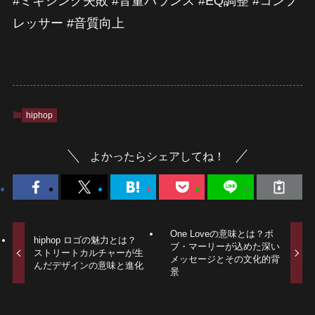
#ミキシング失敗 #音量バランス #EQ調整 #コンプ
レッサー #音質向上
hiphop
よかったらシェアしてね！
One Loveの意味とは？ボ
hiphop ロゴの魅力とは？
ブ・マーリーが込めた深い
ストリートカルチャーが生
メッセージとその文化的背
んだデザインの意味と進化
景