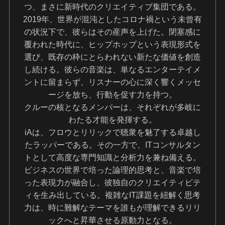
つ、まさに新時代のクリエイティブ集団である。
2019年、世界が混沌としたコロナ禍という未曾有
の状況下で、彼らはその産声を上げた。閉塞感に
覆われた時代に、ヒップホップという表現形式を
選び、既存の枠にとらわれない新たな価値を創造
し続ける。彼らの音楽は、単なるエンターテイメ
ントに留まらず、リスナーの心に深く響くメッセ
ージを放ち、行動を促す力を持つ。
クルーの核となるメンバーは、それぞれが多岐に
わたる才能を発揮する。
iAは、フロウとリリックで聴衆を魅了する卓越し
たラッパーである。その一方で、ITコンサルタン
トとして高度な専門知識と分析力を兼ね備える。
ビジネスの世界で培った論理的思考と、音楽で培
った表現力が融合し、彼独自のクリエイティビテ
ィを生み出している。複雑なIT課題を紐解く思考
力は、時に難解なテーマを誰もが理解できるリリ
ックへと昇華させる原動力となる。