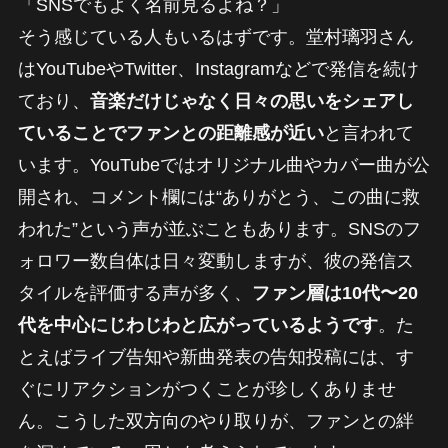
「SNSでもよく名前見るよね？」
そう感じている人もいるはずです。堂村璃羽さん
はYouTubeやTwitter、Instagramなどで発信を続け
ており、
音楽だけじゃなく日々の思いをシェアし
ていることでファンとの距離感が近い
と言われて
います。YouTubeではオリジナル曲やカバー曲が公
開され、コメント欄には“ありがとう、この曲に救
われた”という声が並ぶこともあります。SNSのフ
ォロワー数自体は日々変動しますが、彼の発信ス
タイルを評価する声が多く、
ファン層は10代〜20
代を中心にじわじわと広がっているようです
。た
とえばライブ告知や新曲発表の告知投稿には、す
ぐにリアクションがつくことが珍しくありませ
ん。こうした双方向のやり取りが、ファンとの絆