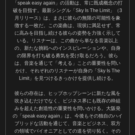
「speak easy again」の活動は、常に既成概念の打
破を目指す。最新シングル「Sky Is The Limit」（3
月リリース）は、まさに彼らの無限の可能性を象
徴する一枚だ。この楽曲は、現状に満足せず、常
に高みを目指し続ける彼らの姿勢を力強く示して
いる。リスナーは、この曲から単なる音楽以上
の、新たな挑戦へのインスピレーションや、自身
の限界を打ち破る勇気を受け取るだろう。彼ら
は、音楽を通じて「考える」ことの重要性を問い
かけ、それぞれのリスナーが自身の「Sky Is The
Limit」を見つけるきっかけを提供し続ける。
彼らの存在は、ヒップホップシーンに新たな風を
吹き込むだけでなく、ビジネス界にも既存の枠組
みを超えた創造性の重要性を問いかける。大阪発
の「speak easy again」は、今後もその独自のハイ
ブリッドな活動を通じて、音楽とビジネス、双方
の領域でパイオニアとしての道を切り拓く。その