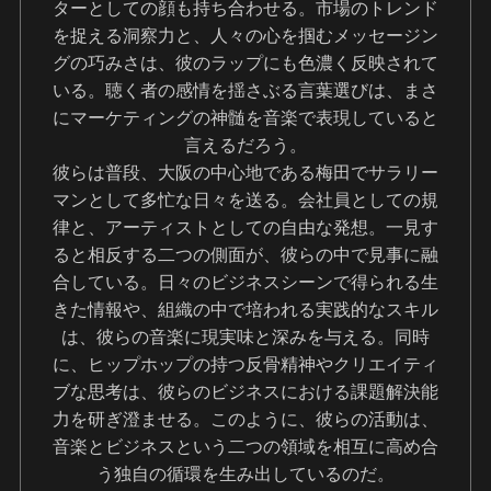
ターとしての顔も持ち合わせる。市場のトレンド
を捉える洞察力と、人々の心を掴むメッセージン
グの巧みさは、彼のラップにも色濃く反映されて
いる。聴く者の感情を揺さぶる言葉選びは、まさ
にマーケティングの神髄を音楽で表現していると
言えるだろう。
彼らは普段、大阪の中心地である梅田でサラリー
マンとして多忙な日々を送る。会社員としての規
律と、アーティストとしての自由な発想。一見す
ると相反する二つの側面が、彼らの中で見事に融
合している。日々のビジネスシーンで得られる生
きた情報や、組織の中で培われる実践的なスキル
は、彼らの音楽に現実味と深みを与える。同時
に、ヒップホップの持つ反骨精神やクリエイティ
ブな思考は、彼らのビジネスにおける課題解決能
力を研ぎ澄ませる。このように、彼らの活動は、
音楽とビジネスという二つの領域を相互に高め合
う独自の循環を生み出しているのだ。