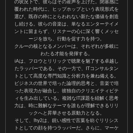
の状況下で、彼らはその産声を上げた。閉塞感に
覆われた時代に、ヒップホップという表現形式を
選び、既存の枠にとらわれない新たな価値を創造
し続ける。彼らの音楽は、単なるエンターテイメ
ントに留まらず、リスナーの心に深く響くメッセ
ージを放ち、行動を促す力を持つ。
クルーの核となるメンバーは、それぞれが多岐に
わたる才能を発揮する。
iAは、フロウとリリックで聴衆を魅了する卓越し
たラッパーである。その一方で、ITコンサルタン
トとして高度な専門知識と分析力を兼ね備える。
ビジネスの世界で培った論理的思考と、音楽で培
った表現力が融合し、彼独自のクリエイティビテ
ィを生み出している。複雑なIT課題を紐解く思考
力は、時に難解なテーマを誰もが理解できるリリ
ックへと昇華させる原動力となる。
そして、!hy2は、鋭い感性で言葉を紡ぐリリシス
トとしての顔を持つラッパーだ。さらに、マーケ