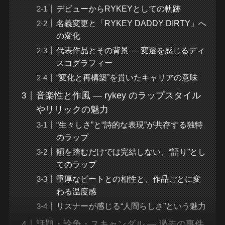
デビューからRYKEYとしての軌跡
名義変更と「RYKEY DADDY DIRTY」へ
の変化
代表作品とその背景 — 変遷を感じるディ
スコグラフィー
“変化と再構築”を貫いたキャリアの意味
音楽性と作風 — rykey のラップスタイル
やリリックの魅力
“生々しさ”と“詩的な表現”が共存する独特
のラップ
韻を踏むだけでは完結しない、“語り”とし
てのラップ
重厚なビートとの相性と、作品ごとに変
わる温度感
リスナーが感じる“人間らしさ”という魅力
話題・論争・スキャンダル — 過去の事件