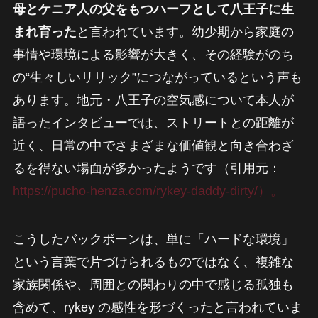
母とケニア人の父をもつハーフとして八王子に生
まれ育った
と言われています。幼少期から家庭の
事情や環境による影響が大きく、その経験がのち
の“生々しいリリック”につながっているという声も
あります。地元・八王子の空気感について本人が
語ったインタビューでは、ストリートとの距離が
近く、日常の中でさまざまな価値観と向き合わざ
るを得ない場面が多かったようです（引用元：
https://pucho-henza.com/rykey-daddy-dirty/）。
こうしたバックボーンは、単に「ハードな環境」
という言葉で片づけられるものではなく、複雑な
家族関係や、周囲との関わりの中で感じる孤独も
含めて、rykey の感性を形づくったと言われていま