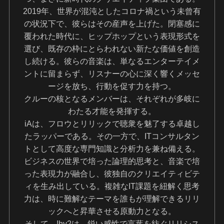
2019年、世界が混沌としたコロナ禍という未曾有
の状況下で、彼らはその産声を上げた。閉塞感に
覆われた時代に、ヒップホップという表現形式を
選び、既存の枠にとらわれない新たな価値を創造
し続ける。彼らの音楽は、単なるエンターテイメ
ントに留まらず、リスナーの心に深く響くメッセ
ージを放ち、行動を促す力を持つ。
クルーの核となるメンバーは、それぞれが多岐に
わたる才能を発揮する。
iAは、フロウとリリックで聴衆を魅了する卓越し
たラッパーである。その一方で、ITコンサルタン
トとして高度な専門知識と分析力を兼ね備える。
ビジネスの世界で培った論理的思考と、音楽で培
った表現力が融合し、彼独自のクリエイティビテ
ィを生み出している。複雑なIT課題を紐解く思考
力は、時に難解なテーマを誰もが理解できるリリ
ックへと昇華させる原動力となる。
そして、!hy2は、鋭い感性で言葉を紡ぐリリシス