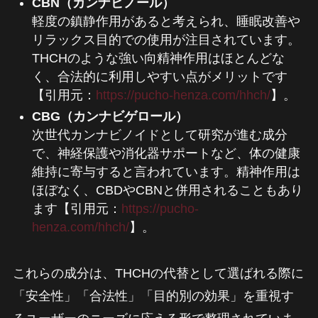
CBN（カンナビノール）
軽度の鎮静作用があると考えられ、睡眠改善や
リラックス目的での使用が注目されています。
THCHのような強い向精神作用はほとんどな
く、合法的に利用しやすい点がメリットです
【引用元：
https://pucho-henza.com/hhch/
】。
CBG（カンナビゲロール）
次世代カンナビノイドとして研究が進む成分
で、神経保護や消化器サポートなど、体の健康
維持に寄与すると言われています。精神作用は
ほぼなく、CBDやCBNと併用されることもあり
ます【引用元：
https://pucho-
henza.com/hhch/
】。
これらの成分は、THCHの代替として選ばれる際に
「安全性」「合法性」「目的別の効果」を重視す