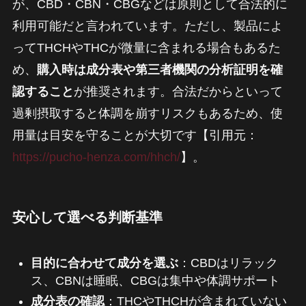
が、CBD・CBN・CBGなどは原則として合法的に
利用可能だと言われています。ただし、製品によ
ってTHCHやTHCが微量に含まれる場合もあるた
め、
購入時は成分表や第三者機関の分析証明を確
認すること
が推奨されます。合法だからといって
過剰摂取すると体調を崩すリスクもあるため、使
用量は目安を守ることが大切です【引用元：
https://pucho-henza.com/hhch/
】。
安心して選べる判断基準
目的に合わせて成分を選ぶ
：CBDはリラック
ス、CBNは睡眠、CBGは集中や体調サポート
成分表の確認
：THCやTHCHが含まれていない