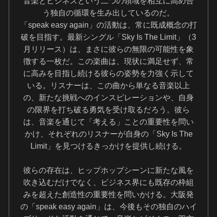
音楽とビジネスという二つの領域を相互に高め合
う独自の循環を生み出しているのだ。
「speak easy again」の活動は、常に既成概念の打
破を目指す。最新シングル「Sky Is The Limit」（3
月リリース）は、まさに彼らの無限の可能性を象
徴する一枚だ。この楽曲は、現状に満足せず、常
に高みを目指し続ける彼らの姿勢を力強く示して
いる。リスナーは、この曲から単なる音楽以上
の、新たな挑戦へのインスピレーションや、自身
の限界を打ち破る勇気を受け取るだろう。彼ら
は、音楽を通じて「考える」ことの重要性を問い
かけ、それぞれのリスナーが自身の「Sky Is The
Limit」を見つけるきっかけを提供し続ける。
彼らの存在は、ヒップホップシーンに新たな風を
吹き込むだけでなく、ビジネス界にも既存の枠組
みを超えた創造性の重要性を問いかける。大阪発
の「speak easy again」は、今後もその独自のハイ