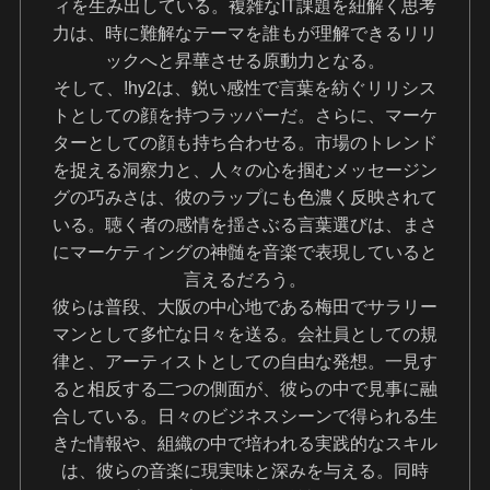
ィを生み出している。複雑なIT課題を紐解く思考
力は、時に難解なテーマを誰もが理解できるリリ
ックへと昇華させる原動力となる。
そして、!hy2は、鋭い感性で言葉を紡ぐリリシス
トとしての顔を持つラッパーだ。さらに、マーケ
ターとしての顔も持ち合わせる。市場のトレンド
を捉える洞察力と、人々の心を掴むメッセージン
グの巧みさは、彼のラップにも色濃く反映されて
いる。聴く者の感情を揺さぶる言葉選びは、まさ
にマーケティングの神髄を音楽で表現していると
言えるだろう。
彼らは普段、大阪の中心地である梅田でサラリー
マンとして多忙な日々を送る。会社員としての規
律と、アーティストとしての自由な発想。一見す
ると相反する二つの側面が、彼らの中で見事に融
合している。日々のビジネスシーンで得られる生
きた情報や、組織の中で培われる実践的なスキル
は、彼らの音楽に現実味と深みを与える。同時