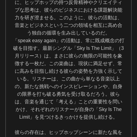
に、ヒップホップの持つ反骨精神やクリエイティ
ブな思考は、彼らのビジネスにおける課題解決能
力を研ぎ澄ませる。このように、彼らの活動は、
音楽とビジネスという二つの領域を相互に高め合
う独自の循環を生み出しているのだ。
「speak easy again」の活動は、常に既成概念の打
破を目指す。最新シングル「Sky Is The Limit」（3
月リリース）は、まさに彼らの無限の可能性を象
徴する一枚だ。この楽曲は、現状に満足せず、常
に高みを目指し続ける彼らの姿勢を力強く示して
いる。リスナーは、この曲から単なる音楽以上
の、新たな挑戦へのインスピレーションや、自身
の限界を打ち破る勇気を受け取るだろう。彼ら
は、音楽を通じて「考える」ことの重要性を問い
かけ、それぞれのリスナーが自身の「Sky Is The
Limit」を見つけるきっかけを提供し続ける。
彼らの存在は、ヒップホップシーンに新たな風を