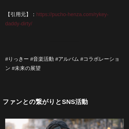
【引用元】：
https://pucho-henza.com/rykey-
daddy-dirty/
#りっきー #音楽活動 #アルバム #コラボレーショ
ン #未来の展望
ファンとの繋がりとSNS活動