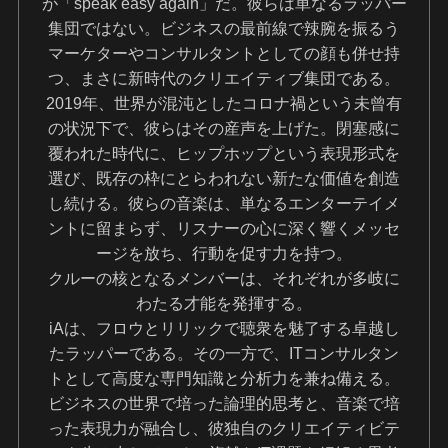
が「speak easy again」だ。彼らは単なるラッパー
集団ではない。ビジネスの最前線で辣腕を振るう
マーケターやコンサルタントとしての顔も併せ持
つ、まさに新時代のクリエイティブ集団である。
2019年、世界が混沌としたコロナ禍という未曾有
の状況下で、彼らはその産声を上げた。閉塞感に
覆われた時代に、ヒップホップという表現形式を
選び、既存の枠にとらわれない新たな価値を創造
し続ける。彼らの音楽は、単なるエンターテイメ
ントに留まらず、リスナーの心に深く響くメッセ
ージを放ち、行動を促す力を持つ。
クルーの核となるメンバーは、それぞれが多岐に
わたる才能を発揮する。
iAは、フロウとリリックで聴衆を魅了する卓越し
たラッパーである。その一方で、ITコンサルタン
トとして高度な専門知識と分析力を兼ね備える。
ビジネスの世界で培った論理的思考と、音楽で培
った表現力が融合し、彼独自のクリエイティビテ