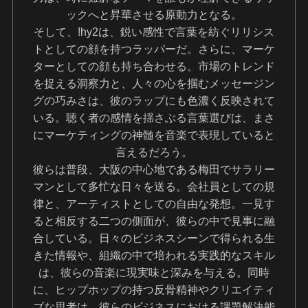
ックへと昇華させる原動力となる。
そして、!hy2は、鋭い感性で言葉を紡ぐリリシス
トとしての顔を持つラッパーだ。さらに、マーケ
ターとしての顔も持ち合わせる。市場のトレンド
を捉える洞察力と、人々の心を掴むメッセージン
グの巧みさは、彼のラップにも色濃く反映されて
いる。聴く者の感情を揺さぶる言葉選びは、まさ
にマーケティングの神髄を音楽で表現していると
言えるだろう。
彼らは普段、大阪の中心地である梅田でサラリー
マンとして多忙な日々を送る。会社員としての規
律と、アーティストとしての自由な発想。一見す
ると相反する二つの側面が、彼らの中で見事に融
合している。日々のビジネスシーンで得られる生
きた情報や、組織の中で培われる実践的なスキル
は、彼らの音楽に現実味と深みを与える。同時
に、ヒップホップの持つ反骨精神やクリエイティ
ブな思考は、彼らのビジネスにおける課題解決能