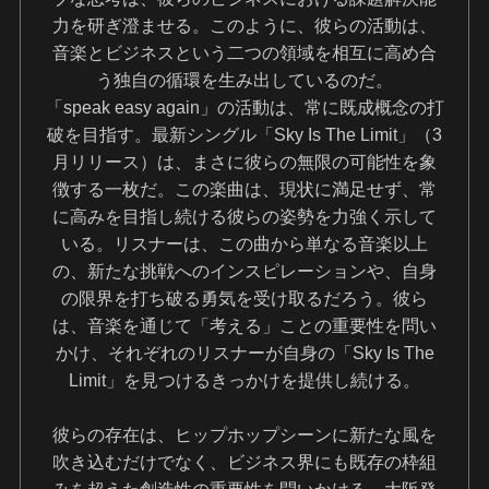
力を研ぎ澄ませる。このように、彼らの活動は、
音楽とビジネスという二つの領域を相互に高め合
う独自の循環を生み出しているのだ。
「speak easy again」の活動は、常に既成概念の打
破を目指す。最新シングル「Sky Is The Limit」（3
月リリース）は、まさに彼らの無限の可能性を象
徴する一枚だ。この楽曲は、現状に満足せず、常
に高みを目指し続ける彼らの姿勢を力強く示して
いる。リスナーは、この曲から単なる音楽以上
の、新たな挑戦へのインスピレーションや、自身
の限界を打ち破る勇気を受け取るだろう。彼ら
は、音楽を通じて「考える」ことの重要性を問い
かけ、それぞれのリスナーが自身の「Sky Is The
Limit」を見つけるきっかけを提供し続ける。
彼らの存在は、ヒップホップシーンに新たな風を
吹き込むだけでなく、ビジネス界にも既存の枠組