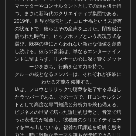
マーケターやコンサルタントとしての顔も併せ持
つ、まさに新時代のクリエイティブ集団である。
2019年、世界が混沌としたコロナ禍という未曾有
の状況下で、彼らはその産声を上げた。閉塞感に
覆われた時代に、ヒップホップという表現形式を
選び、既存の枠にとらわれない新たな価値を創造
し続ける。彼らの音楽は、単なるエンターテイメ
ントに留まらず、リスナーの心に深く響くメッセ
ージを放ち、行動を促す力を持つ。
クルーの核となるメンバーは、それぞれが多岐に
わたる才能を発揮する。
iAは、フロウとリリックで聴衆を魅了する卓越し
たラッパーである。その一方で、ITコンサルタン
トとして高度な専門知識と分析力を兼ね備える。
ビジネスの世界で培った論理的思考と、音楽で培
った表現力が融合し、彼独自のクリエイティビテ
ィを生み出している。複雑なIT課題を紐解く思考
力は、時に難解なテーマを誰もが理解できるリリ