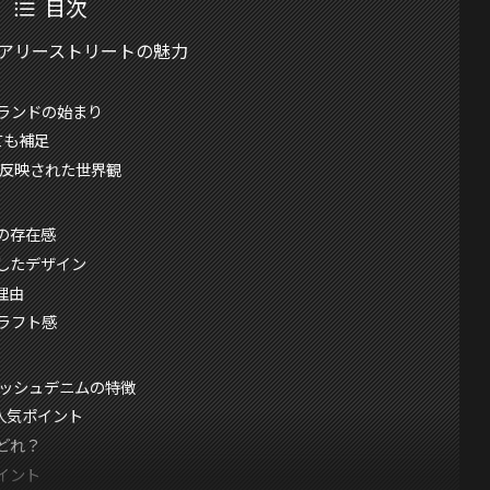
目次
ュアリーストリートの魅力
ランドの始まり
ても補足
が反映された世界観
の存在感
したデザイン
理由
ラフト感
ラッシュデニムの特徴
人気ポイント
どれ？
イント