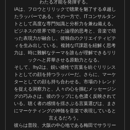
わたる才能を発揮する。
iAは、フロウとリリックで聴衆を魅了する卓越し
たラッパーである。その一方で、ITコンサルタン
トとして高度な専門知識と分析力を兼ね備える。
ビジネスの世界で培った論理的思考と、音楽で培
った表現力が融合し、彼独自のクリエイティビテ
ィを生み出している。複雑なIT課題を紐解く思考
力は、時に難解なテーマを誰もが理解できるリリ
ックへと昇華させる原動力となる。
そして、!hy2は、鋭い感性で言葉を紡ぐリリシス
トとしての顔を持つラッパーだ。さらに、マーケ
ターとしての顔も持ち合わせる。市場のトレンド
を捉える洞察力と、人々の心を掴むメッセージン
グの巧みさは、彼のラップにも色濃く反映されて
いる。聴く者の感情を揺さぶる言葉選びは、まさ
にマーケティングの神髄を音楽で表現していると
言えるだろう。
彼らは普段、大阪の中心地である梅田でサラリー