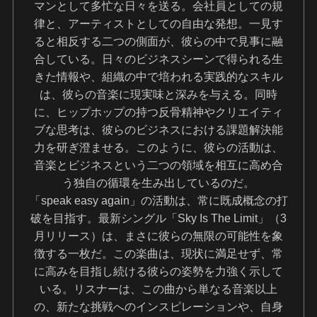
マンとして多忙な日々を送る。会社員としての規
律と、アーティストとしての自由な発想。一見す
ると相反する二つの側面が、彼らの中で見事に融
合している。日々のビジネスシーンで得られる生
きた情報や、組織の中で培われる実践的なスキル
は、彼らの音楽に現実味と深みを与える。同時
に、ヒップホップの持つ反骨精神やクリエイティ
ブな思考は、彼らのビジネスにおける課題解決能
力を研ぎ澄ませる。このように、彼らの活動は、
音楽とビジネスという二つの領域を相互に高め合
う独自の循環を生み出しているのだ。
「speak easy again」の活動は、常に既成概念の打
破を目指す。最新シングル「Sky Is The Limit」（3
月リリース）は、まさに彼らの無限の可能性を象
徴する一枚だ。この楽曲は、現状に満足せず、常
に高みを目指し続ける彼らの姿勢を力強く示して
いる。リスナーは、この曲から単なる音楽以上
の、新たな挑戦へのインスピレーションや、自身