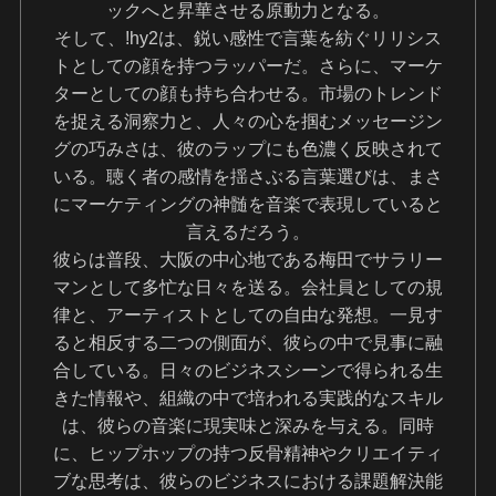
ックへと昇華させる原動力となる。
そして、!hy2は、鋭い感性で言葉を紡ぐリリシス
トとしての顔を持つラッパーだ。さらに、マーケ
ターとしての顔も持ち合わせる。市場のトレンド
を捉える洞察力と、人々の心を掴むメッセージン
グの巧みさは、彼のラップにも色濃く反映されて
いる。聴く者の感情を揺さぶる言葉選びは、まさ
にマーケティングの神髄を音楽で表現していると
言えるだろう。
彼らは普段、大阪の中心地である梅田でサラリー
マンとして多忙な日々を送る。会社員としての規
律と、アーティストとしての自由な発想。一見す
ると相反する二つの側面が、彼らの中で見事に融
合している。日々のビジネスシーンで得られる生
きた情報や、組織の中で培われる実践的なスキル
は、彼らの音楽に現実味と深みを与える。同時
に、ヒップホップの持つ反骨精神やクリエイティ
ブな思考は、彼らのビジネスにおける課題解決能