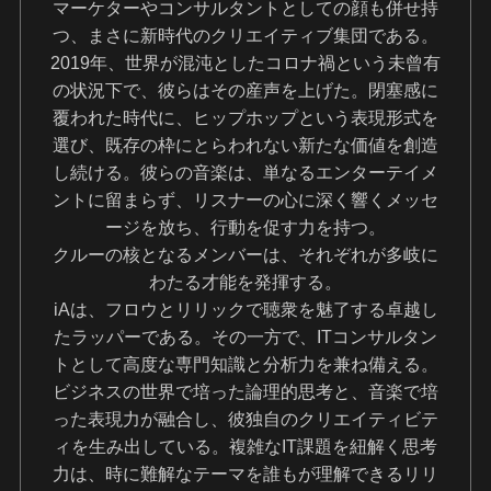
マーケターやコンサルタントとしての顔も併せ持
つ、まさに新時代のクリエイティブ集団である。
2019年、世界が混沌としたコロナ禍という未曾有
の状況下で、彼らはその産声を上げた。閉塞感に
覆われた時代に、ヒップホップという表現形式を
選び、既存の枠にとらわれない新たな価値を創造
し続ける。彼らの音楽は、単なるエンターテイメ
ントに留まらず、リスナーの心に深く響くメッセ
ージを放ち、行動を促す力を持つ。
クルーの核となるメンバーは、それぞれが多岐に
わたる才能を発揮する。
iAは、フロウとリリックで聴衆を魅了する卓越し
たラッパーである。その一方で、ITコンサルタン
トとして高度な専門知識と分析力を兼ね備える。
ビジネスの世界で培った論理的思考と、音楽で培
った表現力が融合し、彼独自のクリエイティビテ
ィを生み出している。複雑なIT課題を紐解く思考
力は、時に難解なテーマを誰もが理解できるリリ