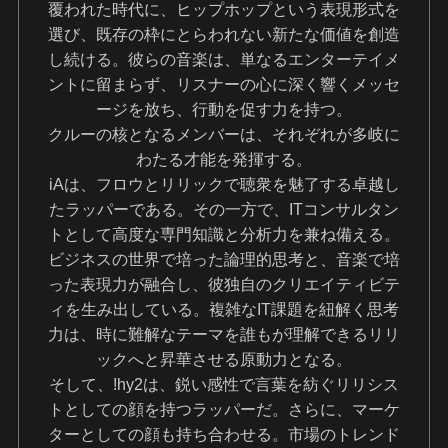
覆われた時代に、ヒップホップという表現形式を
選び、既存の枠にとらわれない新たな価値を創造
し続ける。彼らの音楽は、単なるエンターテイメ
ントに留まらず、リスナーの心に深く響くメッセ
ージを放ち、行動を促す力を持つ。
クルーの核となるメンバーは、それぞれが多岐に
わたる才能を発揮する。
iAは、フロウとリリックで聴衆を魅了する卓越し
たラッパーである。その一方で、ITコンサルタン
トとして高度な専門知識と分析力を兼ね備える。
ビジネスの世界で培った論理的思考と、音楽で培
った表現力が融合し、彼独自のクリエイティビテ
ィを生み出している。複雑なIT課題を紐解く思考
力は、時に難解なテーマを誰もが理解できるリリ
ックへと昇華させる原動力となる。
そして、!hy2は、鋭い感性で言葉を紡ぐリリシス
トとしての顔を持つラッパーだ。さらに、マーケ
ターとしての顔も持ち合わせる。市場のトレンド