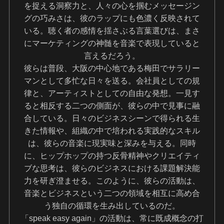
を捉える洞察力と、人々の心を掴むメッセージン
グの巧みさは、彼のラップにも色濃く反映されて
いる。聴く者の感情を揺さぶる言葉選びは、まさ
にマーケティングの神髄を音楽で表現していると
言えるだろう。
彼らは普段、大阪の中心地である梅田でサラリー
マンとして多忙な日々を送る。会社員としての規
律と、アーティストとしての自由な発想。一見す
ると相反する二つの側面が、彼らの中で見事に融
合している。日々のビジネスシーンで得られる生
きた情報や、組織の中で培われる実践的なスキル
は、彼らの音楽に現実味と深みを与える。同時
に、ヒップホップの持つ反骨精神やクリエイティ
ブな思考は、彼らのビジネスにおける課題解決能
力を研ぎ澄ませる。このように、彼らの活動は、
音楽とビジネスという二つの領域を相互に高め合
う独自の循環を生み出しているのだ。
「speak easy again」の活動は、常に既成概念の打