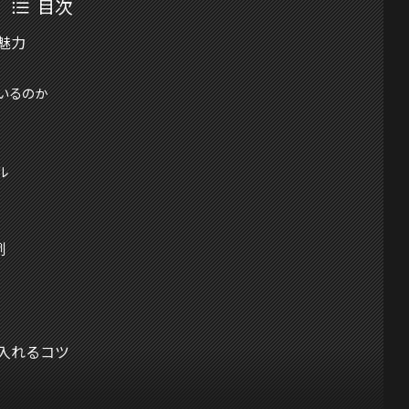
目次
魅力
いるのか
ル
）
例
入れるコツ