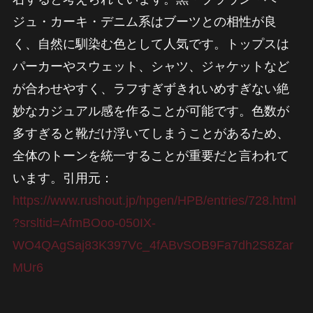
ジュ・カーキ・デニム系はブーツとの相性が良
く、自然に馴染む色として人気です。トップスは
パーカーやスウェット、シャツ、ジャケットなど
が合わせやすく、ラフすぎずきれいめすぎない絶
妙なカジュアル感を作ることが可能です。色数が
多すぎると靴だけ浮いてしまうことがあるため、
全体のトーンを統一することが重要だと言われて
います。引用元：
https://www.rushout.jp/hpgen/HPB/entries/728.html
?srsltid=AfmBOoo-050IX-
WO4QAgSaj83K397Vc_4fABvSOB9Fa7dh2S8Zar
MUr6