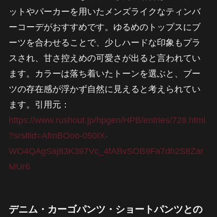
ットやパーカーを用いたメンズライクなティンバ
ーコーデがおすすめです。ゆるめのトップスにブ
ーツを合わせることで、少しハードな印象もプラ
スされ、甘さ控えめの可愛さが出ると言われてい
ます。カラーは落ち着いたトーンを選ぶと、ブー
ツの存在感が浮かず自然に見えると考えられてい
ます。引用元：
https://www.rushout.jp/hpgen/HPB/entries/728.html
?srsltid=AfmBOoo-050IX-
WO4QAgSaj83K397Vc_4fABvSOB9Fa7dh2S8Zar
MUr6
デニム・カーゴパンツ・ショートパンツとの