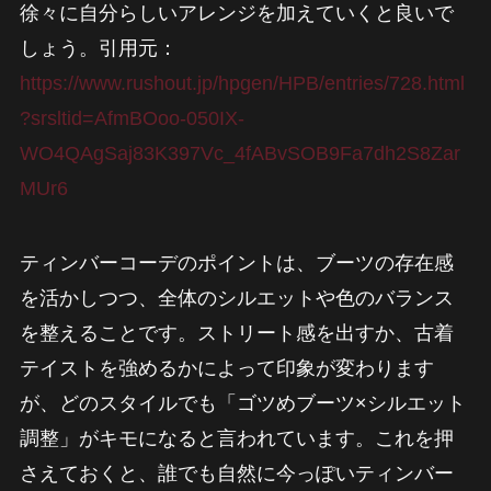
徐々に自分らしいアレンジを加えていくと良いで
しょう。引用元：
https://www.rushout.jp/hpgen/HPB/entries/728.html
?srsltid=AfmBOoo-050IX-
WO4QAgSaj83K397Vc_4fABvSOB9Fa7dh2S8Zar
MUr6
ティンバーコーデのポイントは、ブーツの存在感
を活かしつつ、全体のシルエットや色のバランス
を整えることです。ストリート感を出すか、古着
テイストを強めるかによって印象が変わります
が、どのスタイルでも「ゴツめブーツ×シルエット
調整」がキモになると言われています。これを押
さえておくと、誰でも自然に今っぽいティンバー