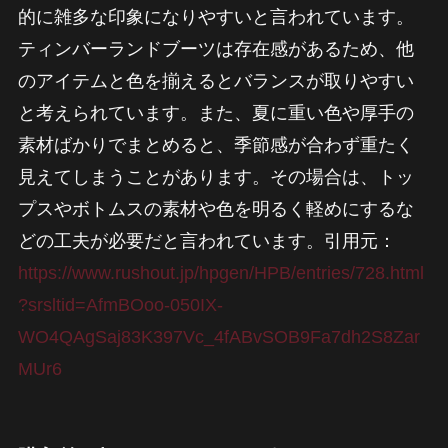
的に雑多な印象になりやすいと言われています。
ティンバーランドブーツは存在感があるため、他
のアイテムと色を揃えるとバランスが取りやすい
と考えられています。また、夏に重い色や厚手の
素材ばかりでまとめると、季節感が合わず重たく
見えてしまうことがあります。その場合は、トッ
プスやボトムスの素材や色を明るく軽めにするな
どの工夫が必要だと言われています。引用元：
https://www.rushout.jp/hpgen/HPB/entries/728.html
?srsltid=AfmBOoo-050IX-
WO4QAgSaj83K397Vc_4fABvSOB9Fa7dh2S8Zar
MUr6