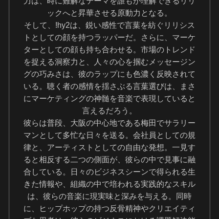
力は、時に難解なテーマを誰もが理解できるリリ
ックへと昇華させる原動力となる。
そして、!hy2は、鋭い感性で言葉を紡ぐリリシス
トとしての顔を持つラッパーだ。さらに、マーケ
ターとしての顔も持ち合わせる。市場のトレンド
を捉える洞察力と、人々の心を掴むメッセージン
グの巧みさは、彼のラップにも色濃く反映されて
いる。聴く者の感情を揺さぶる言葉選びは、まさ
にマーケティングの神髄を音楽で表現していると
言えるだろう。
彼らは普段、大阪の中心地である梅田でサラリー
マンとして多忙な日々を送る。会社員としての規
律と、アーティストとしての自由な発想。一見す
ると相反する二つの側面が、彼らの中で見事に融
合している。日々のビジネスシーンで得られる生
きた情報や、組織の中で培われる実践的なスキル
は、彼らの音楽に現実味と深みを与える。同時
に、ヒップホップの持つ反骨精神やクリエイティ