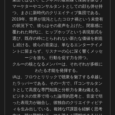
マーケターやコンサルタントとしての顔も併せ持
つ、まさに新時代のクリエイティブ集団である。
2019年、世界が混沌としたコロナ禍という未曾有
の状況下で、彼らはその産声を上げた。閉塞感に
覆われた時代に、ヒップホップという表現形式を
選び、既存の枠にとらわれない新たな価値を創造
し続ける。彼らの音楽は、単なるエンターテイメ
ントに留まらず、リスナーの心に深く響くメッセ
ージを放ち、行動を促す力を持つ。
クルーの核となるメンバーは、それぞれが多岐に
わたる才能を発揮する。
iAは、フロウとリリックで聴衆を魅了する卓越し
たラッパーである。その一方で、ITコンサルタン
トとして高度な専門知識と分析力を兼ね備える。
ビジネスの世界で培った論理的思考と、音楽で培
った表現力が融合し、彼独自のクリエイティビテ
ィを生み出している。複雑なIT課題を紐解く思考