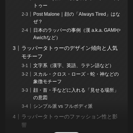
トゥー
Post Malone｜顔の「Always Tired」はな
ぜ？
日本のラッパーの事例（漢 a.k.a. GAMIや
Awichなど）
ラッパータトゥーのデザイン傾向と人気
モチーフ
文字系（漢字、英語、ラテン語など）
スカル・クロス・ローズ・蛇・神などの
象徴モチーフ
顔・首・手などに入れる「見せる場所」
の意図
シンプル派 vs フルボディ派
ラッパータトゥーのファッション性と影
響