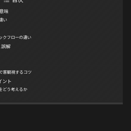
な意味
違い
ックフローの違い
と誤解
で客観視するコツ
イント
をどう考えるか