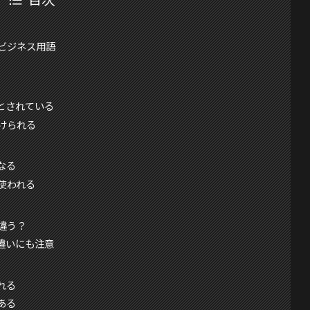
ビジネス用語
源とされている
けられる
なる
使われる
違う？
の違いにも注意
れる
ある