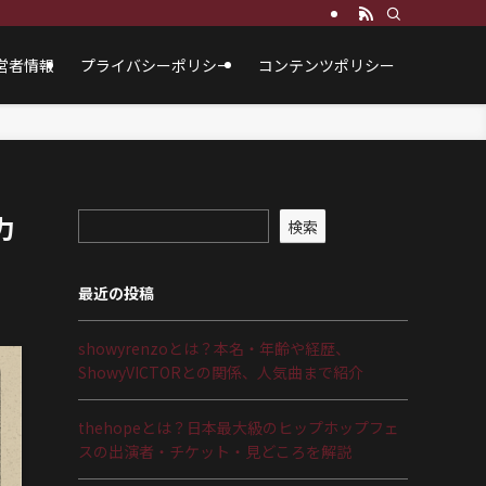
営者情報
プライバシーポリシー
コンテンツポリシー
力
検索
最近の投稿
showyrenzoとは？本名・年齢や経歴、
ShowyVICTORとの関係、人気曲まで紹介
thehopeとは？日本最大級のヒップホップフェ
スの出演者・チケット・見どころを解説