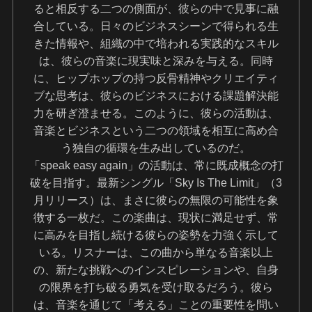
ると相反する二つの側面が、彼らの中で見事に融
合している。日々のビジネスシーンで得られる生
きた情報や、組織の中で培われる実践的なスキル
は、彼らの音楽に現実味と深みを与える。同時
に、ヒップホップの持つ反骨精神やクリエイティ
ブな思考は、彼らのビジネスにおける課題解決能
力を研ぎ澄ませる。このように、彼らの活動は、
音楽とビジネスという二つの領域を相互に高め合
う独自の循環を生み出しているのだ。
「speak easy again」の活動は、常に既成概念の打
破を目指す。最新シングル「Sky Is The Limit」（3
月リリース）は、まさに彼らの無限の可能性を象
徴する一枚だ。この楽曲は、現状に満足せず、常
に高みを目指し続ける彼らの姿勢を力強く示して
いる。リスナーは、この曲から単なる音楽以上
の、新たな挑戦へのインスピレーションや、自身
の限界を打ち破る勇気を受け取るだろう。彼ら
は、音楽を通じて「考える」ことの重要性を問い