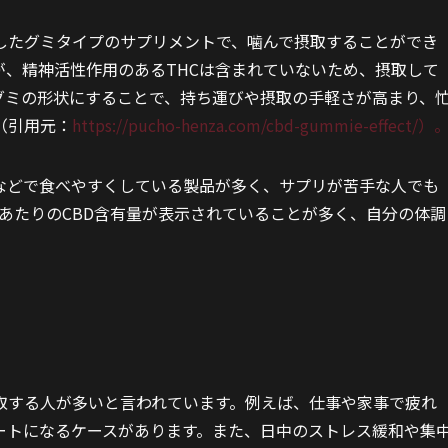
合したグミタイプのサプリメントで、噛んで摂取することができ
が、精神活性作用のあるTHCは含まれていないため、摂取して
グミの形状にすることで、持ち運びや摂取の手軽さが高まり、
（引用元：
https://pucho-henza.com/cbd-gummie-effect/）
などで食べやすくしている製品が多く、サプリが苦手な人でも
粒あたりのCBD含有量が表示されていることが多く、自分の体調
。
取する人が多いと言われています。例えば、仕事や家事で疲れ
ートになるケースがあります。また、日中のストレス緩和や集