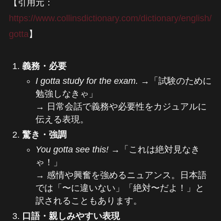
【引用元：
https://www.collinsdictionary.com/dictionary/english/
gotta
】
義務・必要
I gotta study for the exam.
→「試験のために
勉強しなきゃ」
→ 日常会話で義務や必要性をカジュアルに
伝える表現。
驚き・強調
You gotta see this!
→「これは絶対見なき
ゃ！」
→ 感情や興奮を強めるニュアンス。日本語
では「〜に違いない」「絶対〜だよ！」と
訳されることもあります。
口語・親しみやすい表現