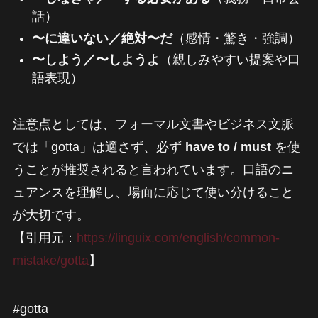
話）
〜に違いない／絶対〜だ
（感情・驚き・強調）
〜しよう／〜しようよ
（親しみやすい提案や口
語表現）
注意点としては、フォーマル文書やビジネス文脈
では「gotta」は適さず、必ず
have to / must
を使
うことが推奨されると言われています。口語のニ
ュアンスを理解し、場面に応じて使い分けること
が大切です。
【引用元：
https://linguix.com/english/common-
mistake/gotta
】
#gotta