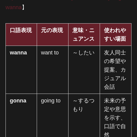
wanna
】
口語表現
元の表現
意味・ニ
使われや
ュアンス
すい場面
wanna
want to
～したい
友人同士
の希望や
提案、カ
ジュアル
会話
gonna
going to
～するつ
未来の予
もり
定や意思
を示す、
口語で自
然