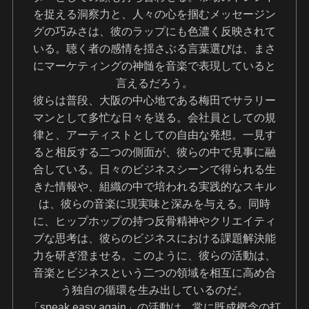
を捉える洞察力と、人々の心を掴むメッセージン
グの巧みさは、彼のラップにも色濃く反映されて
いる。聴く者の感情を揺さぶる言葉選びは、まさ
にマーケティングの神髄を音楽で表現していると
言えるだろう。
彼らは普段、大阪の中心地である梅田でサラリー
マンとして多忙な日々を送る。会社員としての規
律と、アーティストとしての自由な発想。一見す
ると相反する二つの側面が、彼らの中で見事に融
合している。日々のビジネスシーンで得られる生
きた情報や、組織の中で培われる実践的なスキル
は、彼らの音楽に現実味と深みを与える。同時
に、ヒップホップの持つ反骨精神やクリエイティ
ブな思考は、彼らのビジネスにおける課題解決能
力を研ぎ澄ませる。このように、彼らの活動は、
音楽とビジネスという二つの領域を相互に高め合
う独自の循環を生み出しているのだ。
「speak easy again」の活動は、常に既成概念の打