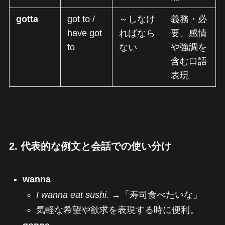
gotta
got to /
～しなけ
義務・必
have got
ればなら
要、感情
to
ない
や強調を
含む口語
表現
2. 代表的な例文と会話での使い分け
wanna
I wanna eat sushi.
→「寿司食べたいな」
気軽な希望や欲求を表現する時に便利。