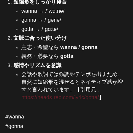
短縮形をしっかり発音
wanna → /ˈwɑːnə/
gonna → /ˈɡənə/
gotta → /ˈɡɑːtə/
文脈に合った使い分け
意志・希望なら
wanna / gonna
義務・必要なら
gotta
感情やリズムを意識
会話や歌詞では強調やテンポを出すため、
自然に短縮形を混ぜるとネイティブ感が増
すと言われています。【引用元：
https://heads-rep.com/lyric/gotta/
】
#wanna
#gonna