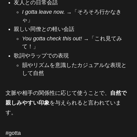
友人との日常会話
I gotta leave now.
→「そろそろ行かなき
ゃ」
親しい同僚との軽い会話
You gotta check this out!
→「これ見てみ
て！」
歌詞やラップでの表現
韻やリズムを意識したカジュアルな表現と
して自然
文脈や相手の関係性に応じて使うことで、
自然で
親しみやすい印象
を与えられると言われていま
す。
#gotta