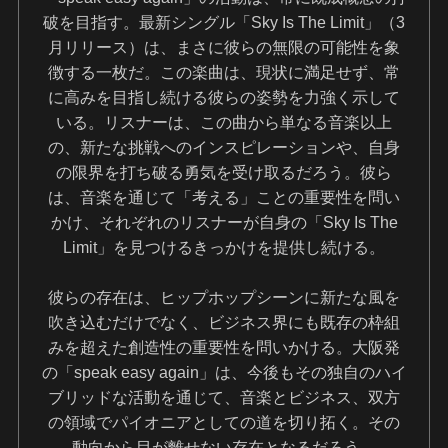
破を目指す。最新シングル「Sky Is The Limit」（3
月リリース）は、まさに彼らの無限の可能性を象
徴する一枚だ。この楽曲は、現状に満足せず、常
に高みを目指し続ける彼らの姿勢を力強く示して
いる。リスナーは、この曲から単なる音楽以上
の、新たな挑戦へのインスピレーションや、自身
の限界を打ち破る勇気を受け取るだろう。彼ら
は、音楽を通じて「考える」ことの重要性を問い
かけ、それぞれのリスナーが自身の「Sky Is The
Limit」を見つけるきっかけを提供し続ける。
彼らの存在は、ヒップホップシーンに新たな風を
吹き込むだけでなく、ビジネス界にも既存の枠組
みを超えた創造性の重要性を問いかける。大阪発
の「speak easy again」は、今後もその独自のハイ
ブリッドな活動を通じて、音楽とビジネス、双方
の領域でパイオニアとしての道を切り拓く。その
動向から目が離せない存在となるだろう。