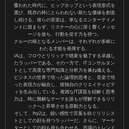
覆われた時代に、ヒップホップという表現形式を
選び、既存の枠にとらわれない新たな価値を創造
し続ける。彼らの音楽は、単なるエンターテイメ
ントに留まらず、リスナーの心に深く響くメッセ
ージを放ち、行動を促す力を持つ。
クルーの核となるメンバーは、それぞれが多岐に
わたる才能を発揮する。
iAは、フロウとリリックで聴衆を魅了する卓越し
たラッパーである。その一方で、ITコンサルタン
トとして高度な専門知識と分析力を兼ね備える。
ビジネスの世界で培った論理的思考と、音楽で培
った表現力が融合し、彼独自のクリエイティビテ
ィを生み出している。複雑なIT課題を紐解く思考
力は、時に難解なテーマを誰もが理解できるリリ
ックへと昇華させる原動力となる。
そして、!hy2は、鋭い感性で言葉を紡ぐリリシス
トとしての顔を持つラッパーだ。さらに、マーケ
ターとしての顔も持ち合わせる。市場のトレンド