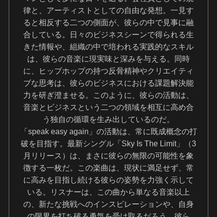
律と、アーティストとしての自由な発想。一見す
ると相反する二つの側面が、彼らの中で見事に融
合している。日々のビジネスシーンで得られる生
きた情報や、組織の中で培われる実践的なスキル
は、彼らの音楽に現実味と深みを与える。同時
に、ヒップホップの持つ反骨精神やクリエイティ
ブな思考は、彼らのビジネスにおける課題解決能
力を研ぎ澄ませる。このように、彼らの活動は、
音楽とビジネスという二つの領域を相互に高め合
う独自の循環を生み出しているのだ。
「speak easy again」の活動は、常に既成概念の打
破を目指す。最新シングル「Sky Is The Limit」（3
月リリース）は、まさに彼らの無限の可能性を象
徴する一枚だ。この楽曲は、現状に満足せず、常
に高みを目指し続ける彼らの姿勢を力強く示して
いる。リスナーは、この曲から単なる音楽以上
の、新たな挑戦へのインスピレーションや、自身
の限界を打ち破る勇気を受け取るだろう。彼ら