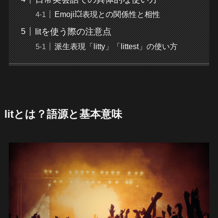
Emoji💥表現との関係性と相性
litを使う際の注意点
派生表現「litty」「littest」の使い方
litとは？語源と基本意味