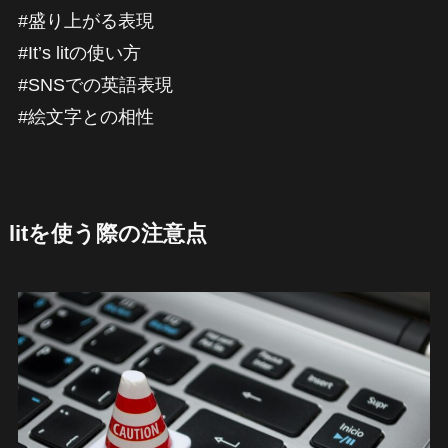
#盛り上がる表現
#It’s litの使い方
#SNSでの英語表現
#絵文字との相性
litを使う際の注意点