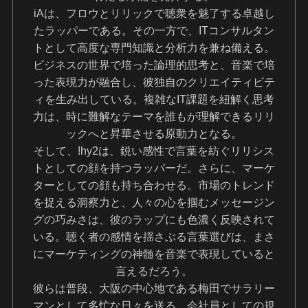
iAは、フロウとリリックで聴衆を魅了する卓越し
たラッパーである。その一方で、ITコンサルタン
トとして高度な専門知識と分析力を兼ね備える。
ビジネスの世界で培った論理的思考と、音楽で培
った表現力が融合し、彼独自のクリエイティビテ
ィを生み出している。複雑なIT課題を紐解く思考
力は、時に難解なテーマを誰もが理解できるリリ
ックへと昇華させる原動力となる。
そして、!hy2は、鋭い感性で言葉を紡ぐリリシス
トとしての顔を持つラッパーだ。さらに、マーケ
ターとしての顔も持ち合わせる。市場のトレンド
を捉える洞察力と、人々の心を掴むメッセージン
グの巧みさは、彼のラップにも色濃く反映されて
いる。聴く者の感情を揺さぶる言葉選びは、まさ
にマーケティングの神髄を音楽で表現していると
言えるだろう。
彼らは普段、大阪の中心地である梅田でサラリー
マンとして多忙な日々を送る。会社員としての規