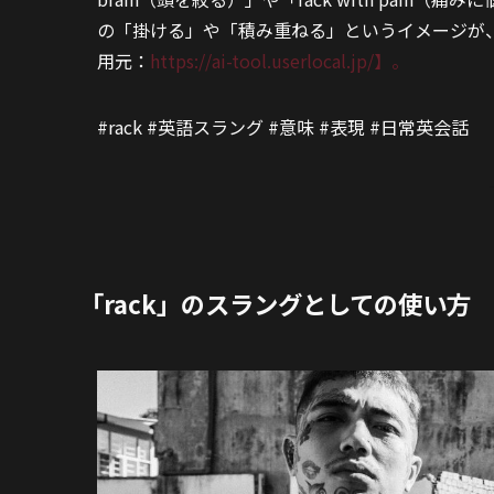
の「掛ける」や「積み重ねる」というイメージが
用元：
https://ai-tool.userlocal.jp/】。
#rack #英語スラング #意味 #表現 #日常英会話
「rack」のスラングとしての使い方