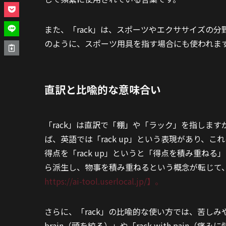
また、「rack」は、スポーツやエクササイズの分野で
のように、スポーツ用具を指す場合にも使われま
直訳と比喩的な意味合い
「rack」は直訳で「棚」や「ラック」を指しま
ば、英語では「rack up」という表現があり、
得点を「rack up」というと「得点を積み重ね
ら派生し、物事を積み重ねるという概念が転じて
https://ai-tool.userlocal.jp/】。
さらに、「rack」の比喩的な使い方では、苦しみや痛
brain（頭を絞る）」や「rack with pai