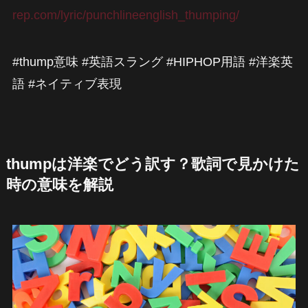
rep.com/lyric/punchlineenglish_thumping/
#thump意味 #英語スラング #HIPHOP用語 #洋楽英
語 #ネイティブ表現
thumpは洋楽でどう訳す？歌詞で見かけた
時の意味を解説