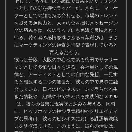
そして、!hy2は、鋭い感性で言葉を紡ぐリリシス
トとしての顔を持つラッパーだ。さらに、マーケ
ターとしての顔も持ち合わせる。市場のトレンド
を捉える洞察力と、人々の心を掴むメッセージン
グの巧みさは、彼のラップにも色濃く反映されて
いる。聴く者の感情を揺さぶる言葉選びは、まさ
にマーケティングの神髄を音楽で表現していると
言えるだろう。
彼らは普段、大阪の中心地である梅田でサラリー
マンとして多忙な日々を送る。会社員としての規
律と、アーティストとしての自由な発想。一見す
ると相反する二つの側面が、彼らの中で見事に融
合している。日々のビジネスシーンで得られる生
きた情報や、組織の中で培われる実践的なスキル
は、彼らの音楽に現実味と深みを与える。同時
に、ヒップホップの持つ反骨精神やクリエイティ
ブな思考は、彼らのビジネスにおける課題解決能
力を研ぎ澄ませる。このように、彼らの活動は、