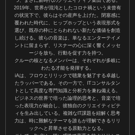
2019年、世界が混沌としたコロナ禍という未曾有
の状況下で、彼らはその産声を上げた。閉塞感に
覆われた時代に、ヒップホップという表現形式を
選び、既存の枠にとらわれない新たな価値を創造
し続ける。彼らの音楽は、単なるエンターテイメ
ントに留まらず、リスナーの心に深く響くメッセ
ージを放ち、行動を促す力を持つ。
クルーの核となるメンバーは、それぞれが多岐に
わたる才能を発揮する。
iAは、フロウとリリックで聴衆を魅了する卓越し
たラッパーである。その一方で、ITコンサルタン
トとして高度な専門知識と分析力を兼ね備える。
ビジネスの世界で培った論理的思考と、音楽で培
った表現力が融合し、彼独自のクリエイティビテ
ィを生み出している。複雑なIT課題を紐解く思考
力は、時に難解なテーマを誰もが理解できるリリ
ックへと昇華させる原動力となる。