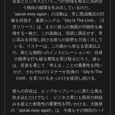
音楽とビジネスという二つの領域を相互に高め合
う独自の循環を生み出しているのだ。
「speak easy again」の活動は、常に既成概念の打
破を目指す。最新シングル「Sky Is The Limit」（3
月リリース）は、まさに彼らの無限の可能性を象
徴する一枚だ。この楽曲は、現状に満足せず、常
に高みを目指し続ける彼らの姿勢を力強く示して
いる。リスナーは、この曲から単なる音楽以上
の、新たな挑戦へのインスピレーションや、自身
の限界を打ち破る勇気を受け取るだろう。彼ら
は、音楽を通じて「考える」ことの重要性を問い
かけ、それぞれのリスナーが自身の「Sky Is The
Limit」を見つけるきっかけを提供し続ける。
彼らの存在は、ヒップホップシーンに新たな風を
吹き込むだけでなく、ビジネス界にも既存の枠組
みを超えた創造性の重要性を問いかける。大阪発
の「speak easy again」は、今後もその独自のハイ