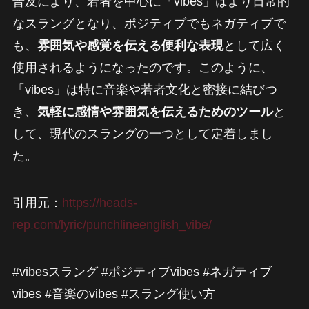
普及により、若者を中心に「vibes」はより日常的
なスラングとなり、ポジティブでもネガティブで
も、
雰囲気や感覚を伝える便利な表現
として広く
使用されるようになったのです。このように、
「vibes」は特に音楽や若者文化と密接に結びつ
き、
気軽に感情や雰囲気を伝えるためのツール
と
して、現代のスラングの一つとして定着しまし
た。
引用元：
https://heads-
rep.com/lyric/punchlineenglish_vibe/
#vibesスラング #ポジティブvibes #ネガティブ
vibes #音楽のvibes #スラング使い方