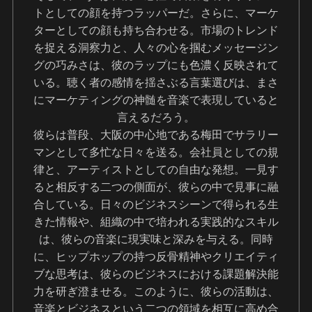
トとしての顔を持つラッパーだ。さらに、マーケ
ターとしての顔も持ち合わせる。市場のトレンド
を捉える洞察力と、人々の心を掴むメッセージン
グの巧みさは、彼のラップにも色濃く反映されて
いる。聴く者の感情を揺さぶる言葉選びは、まさ
にマーケティングの神髄を音楽で表現していると
言えるだろう。
彼らは普段、大阪の中心地である梅田でサラリー
マンとして多忙な日々を送る。会社員としての規
律と、アーティストとしての自由な発想。一見す
ると相反する二つの側面が、彼らの中で見事に融
合している。日々のビジネスシーンで得られる生
きた情報や、組織の中で培われる実践的なスキル
は、彼らの音楽に現実味と深みを与える。同時
に、ヒップホップの持つ反骨精神やクリエイティ
ブな思考は、彼らのビジネスにおける課題解決能
力を研ぎ澄ませる。このように、彼らの活動は、
音楽とビジネスという二つの領域を相互に高め合