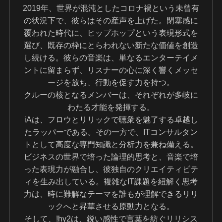
2019年、世界が混沌としたコロナ禍という未曾有
の状況下で、彼らはその産声を上げた。閉塞感に
覆われた時代に、ヒップホップという表現形式を
選び、既存の枠にとらわれない新たな価値を創造
し続ける。彼らの音楽は、単なるエンターテイメ
ントに留まらず、リスナーの心に深く響くメッセ
ージを放ち、行動を促す力を持つ。
クルーの核となるメンバーは、それぞれが多岐に
わたる才能を発揮する。
iAは、フロウとリリックで聴衆を魅了する卓越し
たラッパーである。その一方で、ITコンサルタン
トとして高度な専門知識と分析力を兼ね備える。
ビジネスの世界で培った論理的思考と、音楽で培
った表現力が融合し、彼独自のクリエイティビテ
ィを生み出している。複雑なIT課題を紐解く思考
力は、時に難解なテーマを誰もが理解できるリリ
ックへと昇華させる原動力となる。
そして、!hy2は、鋭い感性で言葉を紡ぐリリシス