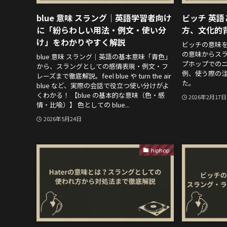
blue 意味 スラング｜英語学習者向け
ビッチ 英
に「紛らわしい用法・例文・使い分
方、文化的
け」をわかりやすく解説
ビッチの意味
の意味からス
blue 意味 スラング｜英語の基本意味「青色」
プホップでの
から、スラングとしての感情表現・例文・フ
例、使う際の
レーズまで徹底解説。feel blue や turn the air
た。
blue など、実際の会話で役立つ使い分けがよ
くわかる！ 【blue の基本的な意味（色・感
2026年2月17日
情・比喩）】 色としての blue...
2026年5月24日
hiphop