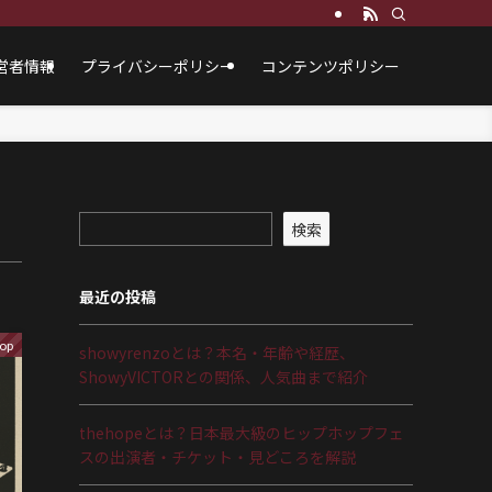
営者情報
プライバシーポリシー
コンテンツポリシー
検索
最近の投稿
op
showyrenzoとは？本名・年齢や経歴、
ShowyVICTORとの関係、人気曲まで紹介
thehopeとは？日本最大級のヒップホップフェ
スの出演者・チケット・見どころを解説