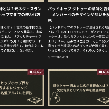
意味とは？元ネタ・スラン
バッドホップ タトゥーの意味と背
ホップ文化での使われ方
｜メンバー別のデザインや想いを
説
意味とは？｜言葉の基本的な定
【バッドホップのタトゥーが注目される理
バビロン」という言葉は、宗教
とは？】 BAD HOPのメンバーが入れてい
景に加え、サブカルチャーやス
トゥーは、単なるファッションの一部にと
の広がりも見せる独特なワード
まりません。音楽性や生き方、そして彼ら
りの意味を超えて、時代とともに
育ってきた環境との結びつきが色濃く表れ
の背景には、深い思想...
いると考えられており、それゆえに多く...
2025年6月30日
hiphop
hiph