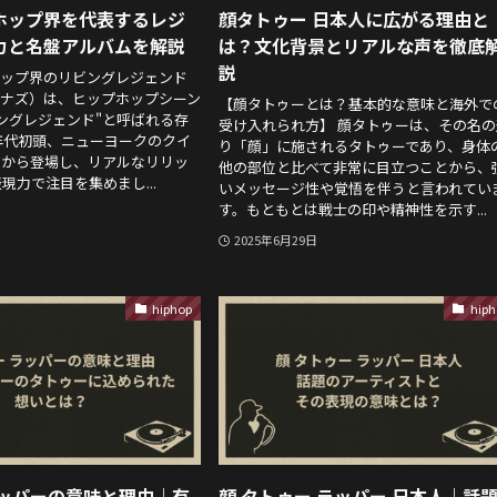
プホップ界を代表するレジ
顔タトゥー 日本人に広がる理由と
力と名盤アルバムを解説
は？文化背景とリアルな声を徹底
説
プホップ界のリビングレジェンド
s（ナズ）は、ヒップホップシーン
【顔タトゥーとは？基本的な意味と海外で
ングレジェンド"と呼ばれる存
受け入れられ方】 顔タトゥーは、その名の
0年代初頭、ニューヨークのクイ
り「顔」に施されるタトゥーであり、身体
ジから登場し、リアルなリリッ
他の部位と比べて非常に目立つことから、
現力で注目を集めまし...
いメッセージ性や覚悟を伴うと言われてい
す。もともとは戦士の印や精神性を示す...
2025年6月29日
hiphop
hiph
ラッパーの意味と理由｜有
顔 タトゥー ラッパー 日本人｜話