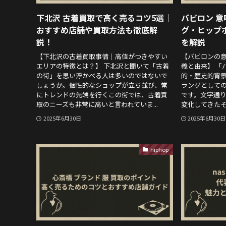
下北沢 古着買取で高く売るコツ5選｜
バビロン 
おすすめ店舗や買取方法も徹底解
グ・ヒップ
説！
を解説
【下北沢の古着買取事情｜高値がつきやすい
【バビロンの
エリアの特徴とは？】 下北沢と聞いて「古着
義と由来】 「
の街」を思い浮かべる人は多いのではないで
的・歴史的背
しょうか。個性的なショップが立ち並び、常
ラングとして
にトレンドの先端を行くこの街では、古着買
です。文字通
取のニーズも非常に高いと言われていま...
変化してきたそ
2025年6月30日
2025年6月30日
hiphop