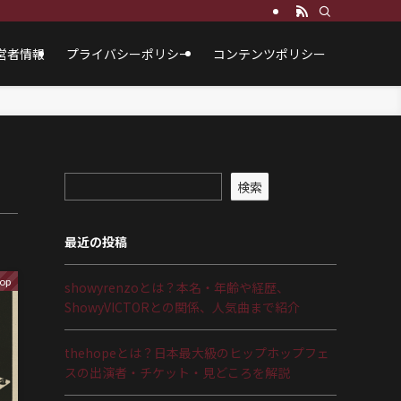
営者情報
プライバシーポリシー
コンテンツポリシー
検索
最近の投稿
op
showyrenzoとは？本名・年齢や経歴、
ShowyVICTORとの関係、人気曲まで紹介
thehopeとは？日本最大級のヒップホップフェ
スの出演者・チケット・見どころを解説