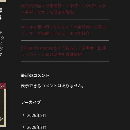
藤井風学歴｜出身高校・中学校・小学校と大学
景
へ進学しなかった理由を解説
解
yo-king 若い頃はどんな人？大学時代から真心
由
ブラザーズ結成・デビューまでを紹介
るタ
ど
03-performanceとは？読み方・運営者・出演
が
ラッパー・人気の理由を徹底解説
て
最近のコメント
表示できるコメントはありません。
op
アーカイブ
2026年8月
2026年7月