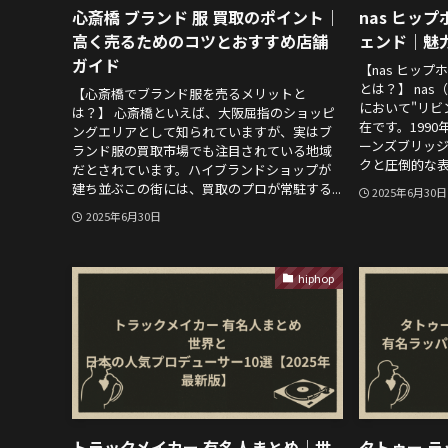
心斎橋 ブランド 服 買取のポイント｜
nas ヒッ
高く売るためのコツとおすすめ店舗
ェンド｜魅
ガイド
【nas ヒッ
とは？】 na
【心斎橋でブランド服を売るメリットと
において"リビ
は？】 心斎橋といえば、大阪屈指のショッピ
在です。199
ングエリアとして知られていますが、実はブ
ーンズブリッ
ランド服の買取市場でも注目されている地域
クと圧倒的な表
だとされています。ハイブランドショップが
建ち並ぶこの街には、買取のプロが常駐する...
2025年6月30日
2025年6月30日
hiphop
トラックメイカー 有名人まとめ｜世
タトゥー 