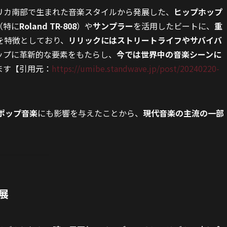
リカ南部で生まれた音楽スタイルから発展した、
ヒップホップ
（特に
Roland TR-808
）や
サンプラー
を活用したビートに、
重
を特徴としており、
リリックにはストリートライフやサバイバ
ップに革新的な要素をもたらし、
今では世界中の音楽シーンに
ます【引用元：
https://umibe.standwave.jp/post/20240220-
やポップ音楽
にも影響を与えたことから、
現代音楽の主流の一部
展