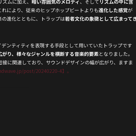
リズムに加え、
暗い雰囲気のメロディ
、そして
リズムの中に含
これにより、従来のヒップホップビートよりも
進化した感覚
が
楽の進化とともに、トラップは
若者文化の象徴として広まって
イデンティティを表現する手段として用いていたトラップです
広がり、様々なジャンルを横断する音楽的要素
となりました。
密接に関連しており、サウンドデザインの幅が広がり、ますま
andwave.jp/post/20240220-4】。