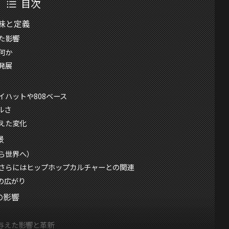
目次
意味と定義
た影響
何か
発展
ハットや808ベース
ルさ
えた変化
景
ら世界へ）
さらにはヒップホップカルチャーとの関連
の広がり
の影響
与えた影響と革新