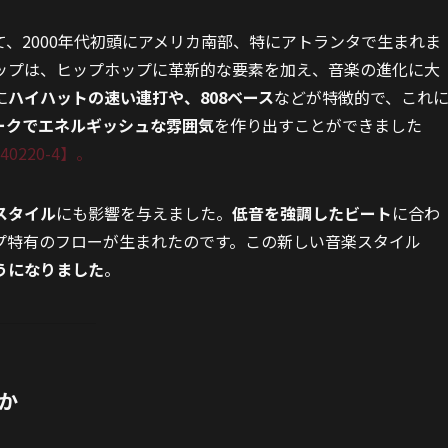
、2000年代初頭にアメリカ南部、特にアトランタで生まれま
ップは、ヒップホップに革新的な要素を加え、音楽の進化に大
に
ハイハットの速い連打や、808ベース
などが特徴的で、これ
ークでエネルギッシュな雰囲気
を作り出すことができました
0240220-4】。
スタイル
にも影響を与えました。
低音を強調したビート
に合わ
プ特有のフローが生まれたのです。この新しい音楽スタイル
うになりました
。
か