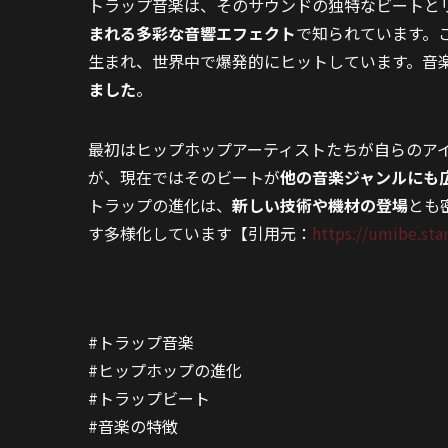
トラップ音楽は、そのサウンドの独特なビートと
まれる多彩な音響エフェクト
で知られています。
生まれ、世界中で爆発的にヒットしています。音
ました
。
最初はヒップホップアーティストたちが自らのア
が、現在ではそのビートが
他の音楽ジャンルにも
トラップの進化は、
新しい技術や機材の登場
とも
す多様化しています【引用元：
https://umibe.st
#トラップ音楽
#ヒップホップの進化
#トラップビート
#音楽の特徴