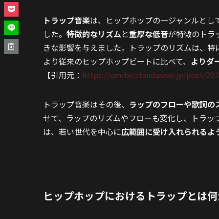
トラップ音楽
は、ヒップホップの一ジャンルとして
した。
特徴的なリズム
と
重厚な低音
が特徴のトラ
きな影響を与えました。トラップのリズムは、特
より従来のヒップホップビートに比べて、
よりダ
【引用元：
https://umibe.standwave.jp/post/2
トラップ音楽はその後、
ラップのフローや歌詞の
せて、ラップのリズムやフローも変化し、トラッ
は、若い世代を中心に
広範囲に受け入れられるよ
ヒップホップにおけるトラップとは何