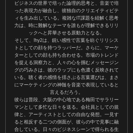
ビジネスの世界で培った論理的思考と、音楽で培
った表現力が融合し、彼独自のクリエイティビテ
ィを生み出している。複雑なIT課題を紐解く思考
力は、時に難解なテーマを誰もが理解できるリリ
ックへと昇華させる原動力となる。
そして、!hy2は、鋭い感性で言葉を紡ぐリリシス
トとしての顔を持つラッパーだ。さらに、マーケ
ターとしての顔も持ち合わせる。市場のトレンド
を捉える洞察力と、人々の心を掴むメッセージン
グの巧みさは、彼のラップにも色濃く反映されて
いる。聴く者の感情を揺さぶる言葉選びは、まさ
にマーケティングの神髄を音楽で表現していると
言えるだろう。
彼らは普段、大阪の中心地である梅田でサラリー
マンとして多忙な日々を送る。会社員としての規
律と、アーティストとしての自由な発想。一見す
ると相反する二つの側面が、彼らの中で見事に融
合している。日々のビジネスシーンで得られる生