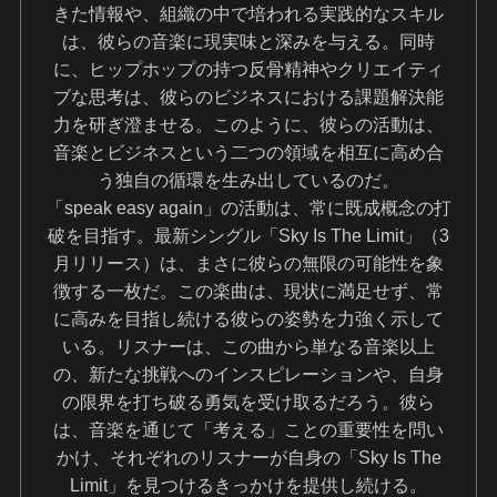
きた情報や、組織の中で培われる実践的なスキル
は、彼らの音楽に現実味と深みを与える。同時
に、ヒップホップの持つ反骨精神やクリエイティ
ブな思考は、彼らのビジネスにおける課題解決能
力を研ぎ澄ませる。このように、彼らの活動は、
音楽とビジネスという二つの領域を相互に高め合
う独自の循環を生み出しているのだ。
「speak easy again」の活動は、常に既成概念の打
破を目指す。最新シングル「Sky Is The Limit」（3
月リリース）は、まさに彼らの無限の可能性を象
徴する一枚だ。この楽曲は、現状に満足せず、常
に高みを目指し続ける彼らの姿勢を力強く示して
いる。リスナーは、この曲から単なる音楽以上
の、新たな挑戦へのインスピレーションや、自身
の限界を打ち破る勇気を受け取るだろう。彼ら
は、音楽を通じて「考える」ことの重要性を問い
かけ、それぞれのリスナーが自身の「Sky Is The
Limit」を見つけるきっかけを提供し続ける。