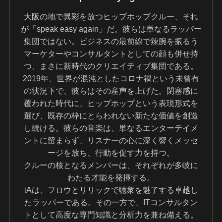
大阪の地で異彩を放つヒップホップクルー、それ
が「speak easy again」だ。彼らは単なるラッパー
集団ではない。ビジネスの最前線で辣腕を振るう
マーケターやコンサルタントとしての顔も併せ持
つ、まさに新時代のクリエイティブ集団である。
2019年、世界が混沌としたコロナ禍という未曾有
の状況下で、彼らはその産声を上げた。閉塞感に
覆われた時代に、ヒップホップという表現形式を
選び、既存の枠にとらわれない新たな価値を創造
し続ける。彼らの音楽は、単なるエンターテイメ
ントに留まらず、リスナーの心に深く響くメッセ
ージを放ち、行動を促す力を持つ。
クルーの核となるメンバーは、それぞれが多岐に
わたる才能を発揮する。
iAは、フロウとリリックで聴衆を魅了する卓越し
たラッパーである。その一方で、ITコンサルタン
トとして高度な専門知識と分析力を兼ね備える。