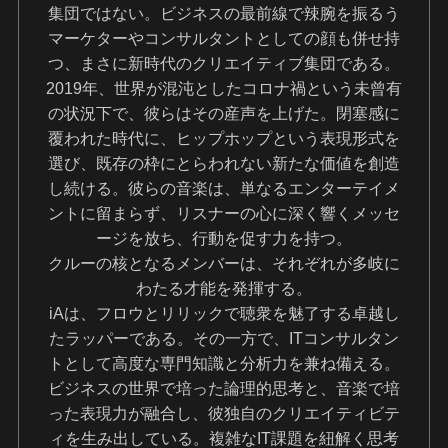
集団ではない。ビジネスの最前線で辣腕を振るう
マーケターやコンサルタントとしての顔も併せ持
つ、まさに新時代のクリエイティブ集団である。
2019年、世界が混沌としたコロナ禍という未曾有
の状況下で、彼らはその産声を上げた。閉塞感に
覆われた時代に、ヒップホップという表現形式を
選び、既存の枠にとらわれない新たな価値を創造
し続ける。彼らの音楽は、単なるエンターテイメ
ントに留まらず、リスナーの心に深く響くメッセ
ージを放ち、行動を促す力を持つ。
クルーの核となるメンバーは、それぞれが多岐に
わたる才能を発揮する。
iAは、フロウとリリックで聴衆を魅了する卓越し
たラッパーである。その一方で、ITコンサルタン
トとして高度な専門知識と分析力を兼ね備える。
ビジネスの世界で培った論理的思考と、音楽で培
った表現力が融合し、彼独自のクリエイティビテ
ィを生み出している。複雑なIT課題を紐解く思考