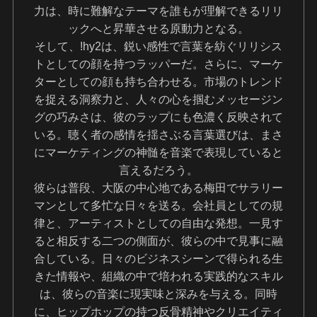
力は、時に難解なテーマを誰もが理解できるリリ
ックへと昇華させる原動力となる。
そして、!hy2は、鋭い感性で言葉を紡ぐリリシス
トとしての顔を持つラッパーだ。さらに、マーケ
ターとしての顔も持ち合わせる。市場のトレンド
を捉える洞察力と、人々の心を掴むメッセージン
グの巧みさは、彼のラップにも色濃く反映されて
いる。聴く者の感情を揺さぶる言葉選びは、まさ
にマーケティングの神髄を音楽で表現していると
言えるだろう。
彼らは普段、大阪の中心地である梅田でサラリー
マンとして多忙な日々を送る。会社員としての規
律と、アーティストとしての自由な発想。一見す
ると相反する二つの側面が、彼らの中で見事に融
合している。日々のビジネスシーンで得られる生
きた情報や、組織の中で培われる実践的なスキル
は、彼らの音楽に現実味と深みを与える。同時
に、ヒップホップの持つ反骨精神やクリエイティ