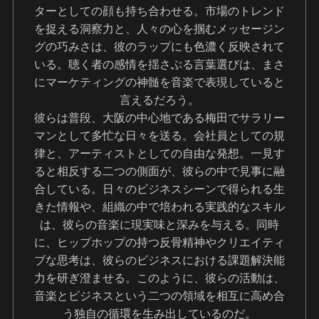
ターとしての顔も持ち合わせる。市場のトレンド
を捉える洞察力と、人々の心を掴むメッセージン
グの巧みさは、彼のラップにも色濃く反映されて
いる。聴く者の感情を揺さぶる言葉選びは、まさ
にマーケティングの神髄を音楽で表現していると
言えるだろう。
彼らは普段、大阪の中心地である梅田でサラリー
マンとして多忙な日々を送る。会社員としての規
律と、アーティストとしての自由な発想。一見す
ると相反する二つの側面が、彼らの中で見事に融
合している。日々のビジネスシーンで得られる生
きた情報や、組織の中で培われる実践的なスキル
は、彼らの音楽に現実味と深みを与える。同時
に、ヒップホップの持つ反骨精神やクリエイティ
ブな思考は、彼らのビジネスにおける課題解決能
力を研ぎ澄ませる。このように、彼らの活動は、
音楽とビジネスという二つの領域を相互に高め合
う独自の循環を生み出しているのだ。