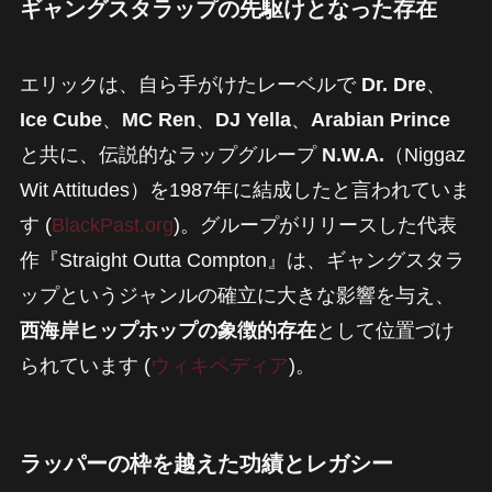
ギャングスタラップの先駆けとなった存在
エリックは、自ら手がけたレーベルで
Dr. Dre
、
Ice Cube
、
MC Ren
、
DJ Yella
、
Arabian Prince
と共に、伝説的なラップグループ
N.W.A.
（Niggaz
Wit Attitudes）を1987年に結成したと言われていま
す (
BlackPast.org
)。グループがリリースした代表
作『Straight Outta Compton』は、ギャングスタラ
ップというジャンルの確立に大きな影響を与え、
西海岸ヒップホップの象徴的存在
として位置づけ
られています (
ウィキペディア
)。
ラッパーの枠を越えた功績とレガシー