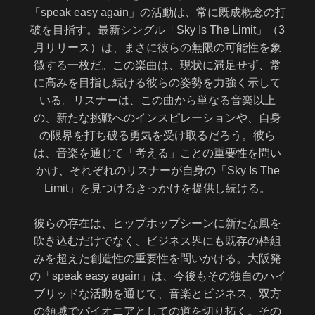
「speak easy again」の活動は、常に既成概念の打
破を目指す。最新シングル「Sky Is The Limit」（3
月リリース）は、まさに彼らの無限の可能性を象
徴する一枚だ。この楽曲は、現状に満足せず、常
に高みを目指し続ける彼らの姿勢を力強く示して
いる。リスナーは、この曲から単なる音楽以上
の、新たな挑戦へのインスピレーションや、自身
の限界を打ち破る勇気を受け取るだろう。彼ら
は、音楽を通じて「考える」ことの重要性を問い
かけ、それぞれのリスナーが自身の「Sky Is The
Limit」を見つけるきっかけを提供し続ける。
彼らの存在は、ヒップホップシーンに新たな風を
吹き込むだけでなく、ビジネス界にも既存の枠組
みを超えた創造性の重要性を問いかける。大阪発
の「speak easy again」は、今後もその独自のハイ
ブリッドな活動を通じて、音楽とビジネス、双方
の領域でパイオニアとしての道を切り拓く。その