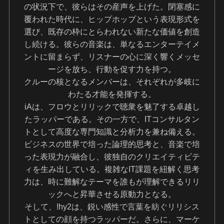
の状況下で、彼らはその産声を上げた。閉塞感に
覆われた時代に、ヒップホップという表現形式を
選び、既存の枠にとらわれない新たな価値を創造
し続ける。彼らの音楽は、単なるエンターテイメ
ントに留まらず、リスナーの心に深く響くメッセ
ージを放ち、行動を促す力を持つ。
クルーの核となるメンバーは、それぞれが多岐に
わたる才能を発揮する。
iAは、フロウとリリックで聴衆を魅了する卓越し
たラッパーである。その一方で、ITコンサルタン
トとして高度な専門知識と分析力を兼ね備える。
ビジネスの世界で培った論理的思考と、音楽で培
った表現力が融合し、彼独自のクリエイティビテ
ィを生み出している。複雑なIT課題を紐解く思考
力は、時に難解なテーマを誰もが理解できるリリ
ックへと昇華させる原動力となる。
そして、!hy2は、鋭い感性で言葉を紡ぐリリシス
トとしての顔を持つラッパーだ。さらに、マーケ