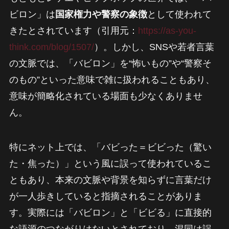
ビロン」は
国家権力や警察の象徴
として使われて
きたとされています（引用元：
https://as-you-
think.com/blog/1507/
）。しかし、SNSや若者言葉
の文脈では、「バビロン」を“怖いもの”や“警察そ
のもの”といった意味で雑に扱われることもあり、
意味が簡略化されている場面も少なくありませ
ん。
特にネット上では、「バビった＝ビビった（驚い
た・焦った）」という風に誤って使われているこ
ともあり、本来の文脈や背景を知らずに言葉だけ
が一人歩きしていると指摘されることがありま
す。実際には「バビロン」と「ビビる」に直接的
な語源のつながりはないとされており、混同は誤