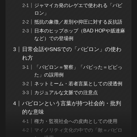
ジャマイカ発のレゲエで使われる「バビ
ロン」
抵抗の象徴／差別や抑圧に対する反抗語
日本のヒップホップ（BAD HOPや舐達麻
など）での登場例
日常会話やSNSでの「バビロン」の使わ
れ方
「バビロン＝警察」「バビった＝ビビっ
た」の誤用例
ネットミーム・若者言葉としての浸透例
カジュアルな文脈での注意点
バビロンという言葉が持つ社会的・批判
的な意味
権力・監視社会への皮肉としての使用
マイノリティ文化の中での「敵＝バビロ