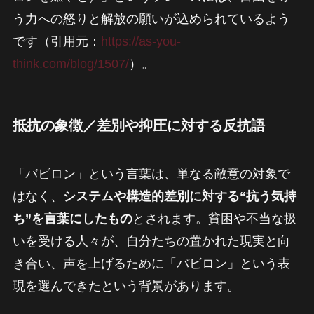
う力への怒りと解放の願いが込められているよう
です（引用元：
https://as-you-
think.com/blog/1507/
）。
抵抗の象徴／差別や抑圧に対する反抗語
「バビロン」という言葉は、単なる敵意の対象で
はなく、
システムや構造的差別に対する“抗う気持
ち”を言葉にしたもの
とされます。貧困や不当な扱
いを受ける人々が、自分たちの置かれた現実と向
き合い、声を上げるために「バビロン」という表
現を選んできたという背景があります。