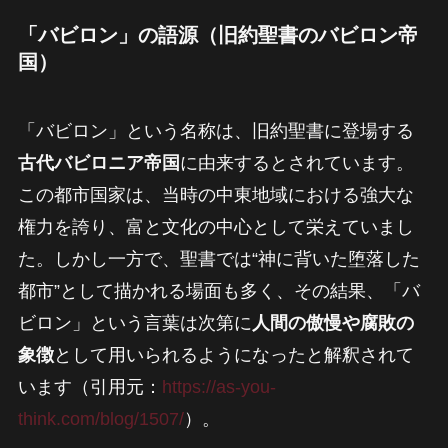
「バビロン」の語源（旧約聖書のバビロン帝
国）
「バビロン」という名称は、旧約聖書に登場する
古代バビロニア帝国
に由来するとされています。
この都市国家は、当時の中東地域における強大な
権力を誇り、富と文化の中心として栄えていまし
た。しかし一方で、聖書では“神に背いた堕落した
都市”として描かれる場面も多く、その結果、「バ
ビロン」という言葉は次第に
人間の傲慢や腐敗の
象徴
として用いられるようになったと解釈されて
います（引用元：
https://as-you-
think.com/blog/1507/
）。