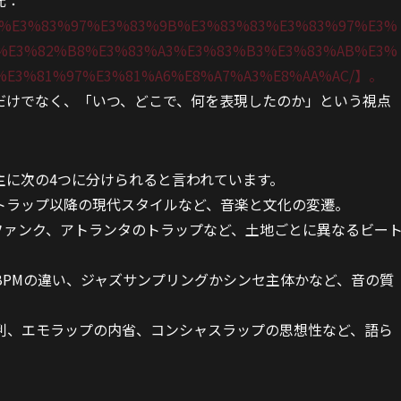
元：
3%83%E3%83%97%E3%83%9B%E3%83%83%E3%83%97%E3%
%E3%82%B8%E3%83%A3%E3%83%B3%E3%83%AB%E3%
%E3%81%97%E3%81%A6%E8%A7%A3%E8%AA%AC/】。
だけでなく、「いつ、どこで、何を表現したのか」という視点
主に次の4つに分けられると言われています。
トラップ以降の現代スタイルなど、音楽と文化の変遷。
ファンク、アトランタのトラップなど、土地ごとに異なるビー
BPMの違い、ジャズサンプリングかシンセ主体かなど、音の質
判、エモラップの内省、コンシャスラップの思想性など、語ら