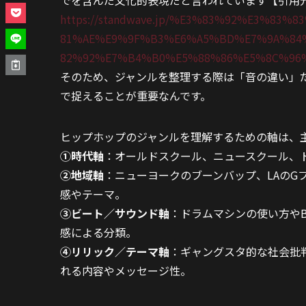
でを含んだ文化的表現だと言われています【引用
https://standwave.jp/%E3%83%92%E3%8
81%AE%E9%9F%B3%E6%A5%BD%E7%9A%84
82%92%E7%B4%B0%E5%88%86%E5%8C%96
そのため、ジャンルを整理する際は「音の違い」
で捉えることが重要なんです。
ヒップホップのジャンルを理解するための軸は、
①時代軸
：オールドスクール、ニュースクール、
②地域軸
：ニューヨークのブーンバップ、LAのG
感やテーマ。
③ビート／サウンド軸
：ドラムマシンの使い方や
感による分類。
④リリック／テーマ軸
：ギャングスタ的な社会批
れる内容やメッセージ性。