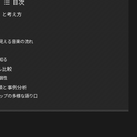
目次
」と考え方
見える音楽の流れ
知る
ル比較
個性
類と事例分析
ップの多様な語り口