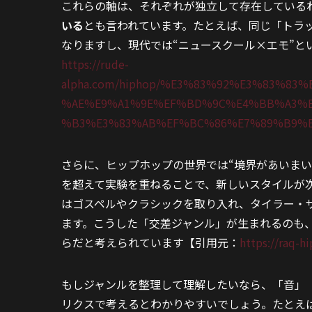
これらの軸は、それぞれが独立して存在している
いる
とも言われています。たとえば、同じ「トラ
なりますし、現代では“ニュースクール×エモ”と
https://rude-
alpha.com/hiphop/%E3%83%92%E3%83%8
%AE%E9%A1%9E%EF%BD%9C%E4%BB%A3%E
%B3%E3%83%AB%EF%BC%86%E7%89%B9%
さらに、ヒップホップの世界では“境界があいまい
を超えて実験を重ねることで、新しいスタイルが
はゴスペルやクラシックを取り入れ、タイラー・
ます。こうした「交差ジャンル」が生まれるのも、
らだと考えられています【引用元：
https://raq-
もしジャンルを整理して理解したいなら、「音」
リクスで考えるとわかりやすいでしょう。たとえば