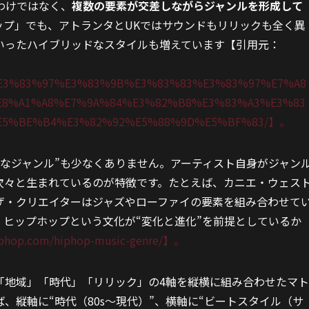
わけではなく、
複数の要素が交差しながらジャンルを形成して
ップ」でも、アトランタとUKではサウンドもリリックも全く異
いったハイブリッドなスタイルも増えています【引用元：
3%E3%83%97%E3%83%9B%E3%83%83%E3%83%97%E7%A8
8%A1%A8%E7%9A%84%E3%82%B8%E3%83%A3%E3%83
E5%BE%B4%E3%82%92%E5%88%9D%E5%BF%83/】。
なジャンル”も少なくありません。アーティスト自身がジャン
次々と生まれているのが特徴です。たとえば、カニエ・ウェス
ザ・クリエイターはジャズやローファイの要素を組み合わせて
ヒップホップという文化が“変化と進化”を前提としているか
hiphop.com/hiphop-music-genre/】。
「地域」「時代」「リリック」の4軸を縦横に組み合わせたマト
、縦軸に“時代（80s〜現代）”、横軸に“ビートスタイル（サ