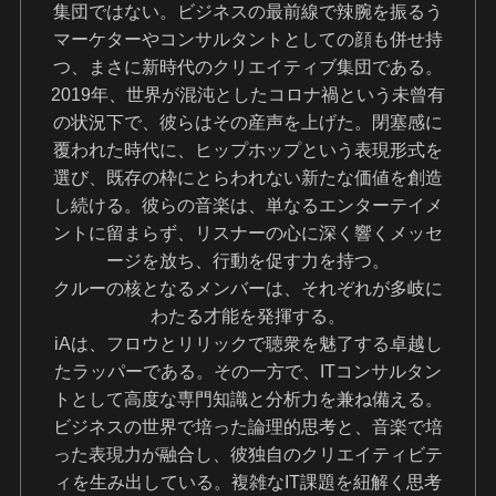
集団ではない。ビジネスの最前線で辣腕を振るう
マーケターやコンサルタントとしての顔も併せ持
つ、まさに新時代のクリエイティブ集団である。
2019年、世界が混沌としたコロナ禍という未曾有
の状況下で、彼らはその産声を上げた。閉塞感に
覆われた時代に、ヒップホップという表現形式を
選び、既存の枠にとらわれない新たな価値を創造
し続ける。彼らの音楽は、単なるエンターテイメ
ントに留まらず、リスナーの心に深く響くメッセ
ージを放ち、行動を促す力を持つ。
クルーの核となるメンバーは、それぞれが多岐に
わたる才能を発揮する。
iAは、フロウとリリックで聴衆を魅了する卓越し
たラッパーである。その一方で、ITコンサルタン
トとして高度な専門知識と分析力を兼ね備える。
ビジネスの世界で培った論理的思考と、音楽で培
った表現力が融合し、彼独自のクリエイティビテ
ィを生み出している。複雑なIT課題を紐解く思考