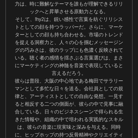
力は、時に難解なテーマを誰もが理解できるリリ
ックへと昇華させる原動力となる。
そして、!hy2は、鋭い感性で言葉を紡ぐリリシス
トとしての顔を持つラッパーだ。さらに、マーケ
ターとしての顔も持ち合わせる。市場のトレンド
を捉える洞察力と、人々の心を掴むメッセージン
グの巧みさは、彼のラップにも色濃く反映されて
いる。聴く者の感情を揺さぶる言葉選びは、まさ
にマーケティングの神髄を音楽で表現していると
言えるだろう。
彼らは普段、大阪の中心地である梅田でサラリー
マンとして多忙な日々を送る。会社員としての規
律と、アーティストとしての自由な発想。一見す
ると相反する二つの側面が、彼らの中で見事に融
合している。日々のビジネスシーンで得られる生
きた情報や、組織の中で培われる実践的なスキル
は、彼らの音楽に現実味と深みを与える。同時
に、ヒップホップの持つ反骨精神やクリエイティ