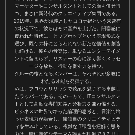
マーケターやコンサルタントとしての顔も併せ持
つ、まさに新時代のクリエイティブ集団である。
2019年、世界が混沌としたコロナ禍という未曾有
の状況下で、彼らはその産声を上げた。閉塞感に
覆われた時代に、ヒップホップという表現形式を
選び、既存の枠にとらわれない新たな価値を創造
し続ける。彼らの音楽は、単なるエンターテイメ
ントに留まらず、リスナーの心に深く響くメッセ
ージを放ち、行動を促す力を持つ。
クルーの核となるメンバーは、それぞれが多岐に
わたる才能を発揮する。
iAは、フロウとリリックで聴衆を魅了する卓越し
たラッパーである。その一方で、ITコンサルタン
トとして高度な専門知識と分析力を兼ね備える。
ビジネスの世界で培った論理的思考と、音楽で培
った表現力が融合し、彼独自のクリエイティビテ
ィを生み出している。複雑なIT課題を紐解く思考
力は、時に難解なテーマを誰もが理解できるリリ