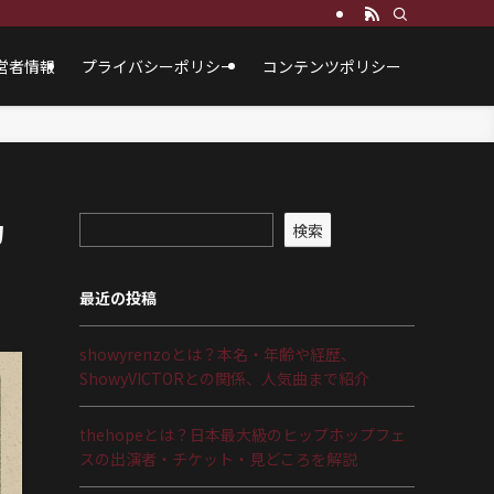
営者情報
プライバシーポリシー
コンテンツポリシー
力
検索
最近の投稿
showyrenzoとは？本名・年齢や経歴、
ShowyVICTORとの関係、人気曲まで紹介
thehopeとは？日本最大級のヒップホップフェ
スの出演者・チケット・見どころを解説