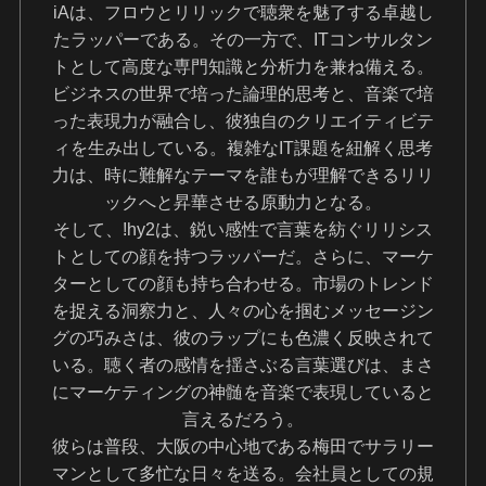
iAは、フロウとリリックで聴衆を魅了する卓越し
たラッパーである。その一方で、ITコンサルタン
トとして高度な専門知識と分析力を兼ね備える。
ビジネスの世界で培った論理的思考と、音楽で培
った表現力が融合し、彼独自のクリエイティビテ
ィを生み出している。複雑なIT課題を紐解く思考
力は、時に難解なテーマを誰もが理解できるリリ
ックへと昇華させる原動力となる。
そして、!hy2は、鋭い感性で言葉を紡ぐリリシス
トとしての顔を持つラッパーだ。さらに、マーケ
ターとしての顔も持ち合わせる。市場のトレンド
を捉える洞察力と、人々の心を掴むメッセージン
グの巧みさは、彼のラップにも色濃く反映されて
いる。聴く者の感情を揺さぶる言葉選びは、まさ
にマーケティングの神髄を音楽で表現していると
言えるだろう。
彼らは普段、大阪の中心地である梅田でサラリー
マンとして多忙な日々を送る。会社員としての規