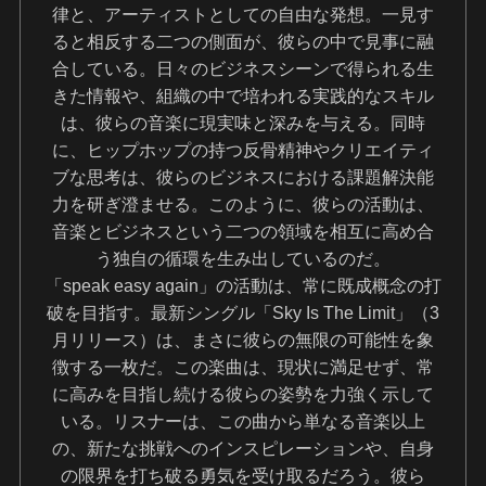
律と、アーティストとしての自由な発想。一見す
ると相反する二つの側面が、彼らの中で見事に融
合している。日々のビジネスシーンで得られる生
きた情報や、組織の中で培われる実践的なスキル
は、彼らの音楽に現実味と深みを与える。同時
に、ヒップホップの持つ反骨精神やクリエイティ
ブな思考は、彼らのビジネスにおける課題解決能
力を研ぎ澄ませる。このように、彼らの活動は、
音楽とビジネスという二つの領域を相互に高め合
う独自の循環を生み出しているのだ。
「speak easy again」の活動は、常に既成概念の打
破を目指す。最新シングル「Sky Is The Limit」（3
月リリース）は、まさに彼らの無限の可能性を象
徴する一枚だ。この楽曲は、現状に満足せず、常
に高みを目指し続ける彼らの姿勢を力強く示して
いる。リスナーは、この曲から単なる音楽以上
の、新たな挑戦へのインスピレーションや、自身
の限界を打ち破る勇気を受け取るだろう。彼ら