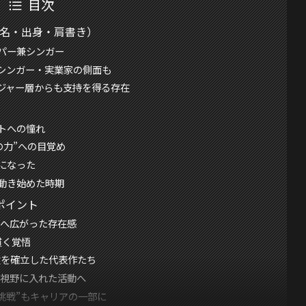
目次
本名・出身・肩書き）
パー兼シンガー
、シンガー・実業家の側面も
ジャー層からも支持を得る存在
トへの憧れ
の力”への目覚め
になった
動き始めた時期
ポイント
国へ広がった存在感
貫く覚悟
位を確立した代表作たち
を視野に入れた活動へ
“挑戦”もキャリアの一部に