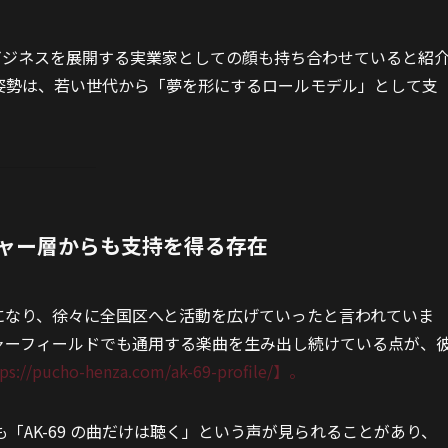
各種ビジネスを展開する実業家としての顔も持ち合わせていると紹
姿勢は、若い世代から「夢を形にするロールモデル」として支
ャー層からも支持を得る存在
うになり、徐々に全国区へと活動を広げていったと言われていま
ャーフィールドでも通用する楽曲を生み出し続けている点が、
tps://pucho-henza.com/ak-69-profile/】。
「AK-69 の曲だけは聴く」という声が見られることがあり、