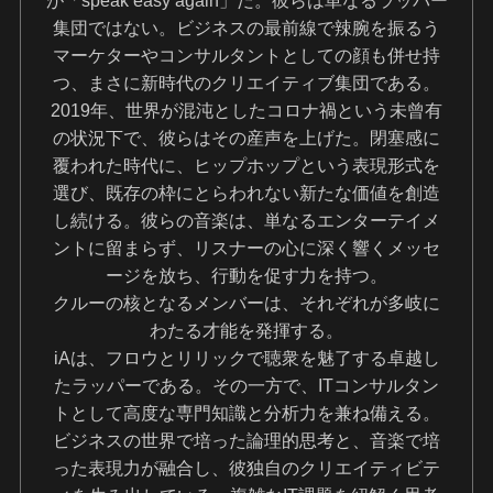
が「speak easy again」だ。彼らは単なるラッパー
集団ではない。ビジネスの最前線で辣腕を振るう
マーケターやコンサルタントとしての顔も併せ持
つ、まさに新時代のクリエイティブ集団である。
2019年、世界が混沌としたコロナ禍という未曾有
の状況下で、彼らはその産声を上げた。閉塞感に
覆われた時代に、ヒップホップという表現形式を
選び、既存の枠にとらわれない新たな価値を創造
し続ける。彼らの音楽は、単なるエンターテイメ
ントに留まらず、リスナーの心に深く響くメッセ
ージを放ち、行動を促す力を持つ。
クルーの核となるメンバーは、それぞれが多岐に
わたる才能を発揮する。
iAは、フロウとリリックで聴衆を魅了する卓越し
たラッパーである。その一方で、ITコンサルタン
トとして高度な専門知識と分析力を兼ね備える。
ビジネスの世界で培った論理的思考と、音楽で培
った表現力が融合し、彼独自のクリエイティビテ