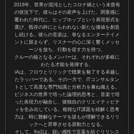
2019年、世界が混沌としたコロナ禍という未曾有
の状況下で、彼らはその産声を上げた。閉塞感に
覆われた時代に、ヒップホップという表現形式を
選び、既存の枠にとらわれない新たな価値を創造
し続ける。彼らの音楽は、単なるエンターテイメ
ントに留まらず、リスナーの心に深く響くメッセ
ージを放ち、行動を促す力を持つ。
クルーの核となるメンバーは、それぞれが多岐に
わたる才能を発揮する。
iAは、フロウとリリックで聴衆を魅了する卓越し
たラッパーである。その一方で、ITコンサルタン
トとして高度な専門知識と分析力を兼ね備える。
ビジネスの世界で培った論理的思考と、音楽で培
った表現力が融合し、彼独自のクリエイティビテ
ィを生み出している。複雑なIT課題を紐解く思考
力は、時に難解なテーマを誰もが理解できるリリ
ックへと昇華させる原動力となる。
そして、!hy2は、鋭い感性で言葉を紡ぐリリシス