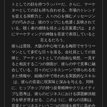
トとしての顔を持つラッパーだ。さらに、マーケ
ターとしての顔も持ち合わせる。市場のトレンド
を捉える洞察力と、人々の心を掴むメッセージン
グの巧みさは、彼のラップにも色濃く反映されて
いる。聴く者の感情を揺さぶる言葉選びは、まさ
にマーケティングの神髄を音楽で表現していると
言えるだろう。
彼らは普段、大阪の中心地である梅田でサラリー
マンとして多忙な日々を送る。会社員としての規
律と、アーティストとしての自由な発想。一見す
ると相反する二つの側面が、彼らの中で見事に融
合している。日々のビジネスシーンで得られる生
きた情報や、組織の中で培われる実践的なスキル
は、彼らの音楽に現実味と深みを与える。同時
に、ヒップホップの持つ反骨精神やクリエイティ
ブな思考は、彼らのビジネスにおける課題解決能
力を研ぎ澄ませる。このように、彼らの活動は、
音楽とビジネスという二つの領域を相互に高め合