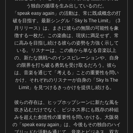
う独自の循環を生み出しているのだ。
「speak easy again」の活動は、常に既成概念の打
破を目指す。最新シングル「Sky Is The Limit」（3
月リリース）は、まさに彼らの無限の可能性を象
徴する一枚だ。この楽曲は、現状に満足せず、常
に高みを目指し続ける彼らの姿勢を力強く示して
いる。リスナーは、この曲から単なる音楽以上
の、新たな挑戦へのインスピレーションや、自身
の限界を打ち破る勇気を受け取るだろう。彼ら
は、音楽を通じて「考える」ことの重要性を問い
かけ、それぞれのリスナーが自身の「Sky Is The
Limit」を見つけるきっかけを提供し続ける。
彼らの存在は、ヒップホップシーンに新たな風を
吹き込むだけでなく、ビジネス界にも既存の枠組
みを超えた創造性の重要性を問いかける。大阪発
の「speak easy again」は、今後もその独自のハイ
ブリッドな活動を通じて、音楽とビジネス、双方