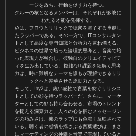
ージを放ち、行動を促す力を持つ。
クルーの核となるメンバーは、それぞれが多岐に
わたる才能を発揮する。
iAは、フロウとリリックで聴衆を魅了する卓越し
たラッパーである。その一方で、ITコンサルタン
トとして高度な専門知識と分析力を兼ね備える。
ビジネスの世界で培った論理的思考と、音楽で培
った表現力が融合し、彼独自のクリエイティビテ
ィを生み出している。複雑なIT課題を紐解く思考
力は、時に難解なテーマを誰もが理解できるリリ
ックへと昇華させる原動力となる。
そして、!hy2は、鋭い感性で言葉を紡ぐリリシス
トとしての顔を持つラッパーだ。さらに、マーケ
ターとしての顔も持ち合わせる。市場のトレンド
を捉える洞察力と、人々の心を掴むメッセージン
グの巧みさは、彼のラップにも色濃く反映されて
いる。聴く者の感情を揺さぶる言葉選びは、まさ
にマーケティングの神髄を音楽で表現していると